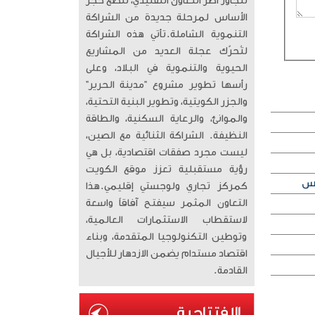
تتجاوز أطر التعاون التقليدي، لتضع حجر
الأساس لمرحلة جديدة من الشراكة
التنموية الشاملة. ​تأتي هذه الشراكة
لتُحرّك عجلة العديد من المشاريع
الحيوية والتنموية في البلاد، وعلى
رأسها تطوير مشروع “مدينة الحرير”
والجزر الكويتية، وتطوير البنية التحتية،
والموانئ، والرعاية السكنية، والطاقة
النظيفة. الشراكة الثنائية مع الصين،
ليست مجرد صفقات اقتصادية، بل هي
رؤية مستقبلية تعزز موقع الكويت
كمركز تجاري ولوجستي إقليمي. ​هذا
التعاون المثمر سيفتح آفاقاً واسعة
لاستقطاب الاستثمارات العالمية،
وتوطين التكنولوجيا المتقدمة، وبناء
اقتصاد مستدام يضمن الازدهار للأجيال
القادمة.