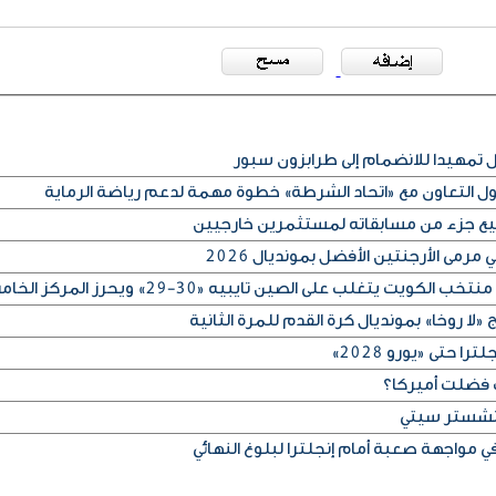
مهيدا للانضمام إلى طرابزون سبور
كول التعاون مع «اتحاد الشرطة» خطوة مهمة لدعم رياضة الرماية
بيع جزء من مسابقاته لمستثمرين خارجيين
رمى الأرجنتين الأفضل بمونديال 2026
لا روخا» بمونديال كرة القدم للمرة الثانية
 حتى «يورو 2028»
 فضلت أميركا؟
مانشستر سيتي