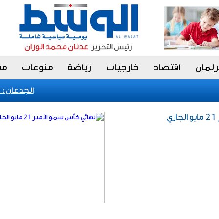
رلمان
اقتصاد
خارجيات
رياضة
منوعات
مق
الجدعان: نظا
ي