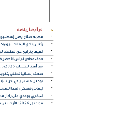
اقرأ أيضاً
رياضة
محمد صلاح يصل إسطنبول ت
رئيس نادي الرماية: بروتو
الفيفا يتراجع عن خططه ل
هدف مدافع الرأس الأخضر في م
«يد آسيا للشباب 2026».. منتخب الكويت يتغلب على الصين تايبيه «30-29» ويحرز المركز الخامس
صحف إسبانيا تحتفي بتتويج «
توخيل مستمر في تدريب إنجلترا
ليفاندوفسكي: لهذا السبب
المغربي بوعدي على رادار 
مونديال 2026: الأرجنتين في مواجهة صعبة أمام إنجلترا لبلوغ النهائي