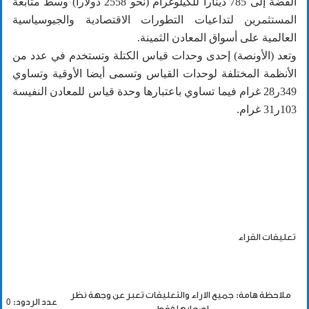
الفضة إلى 785 دينارا للكيلوغرام (نحو 2558 دولارا) وسط متابعة
المستثمرين لتداعيات التطورات الاقتصادية والجيوسياسية
العالمية على أسواق المعادن الثمينة.
وتعد (الأونصة) إحدى وحدات قياس الكتلة وتستخدم في عدد من
الأنظمة المختلفة لوحدات القياس وتسمى أيضا الأوقية وتساوي
349ر28 غرام فيما تساوي باعتبارها وحدة قياس للمعادن النفيسة
103ر31 غرام.
تعليقات القراء
ملاحظة هامة: جميع الاراء والتعليقات تعبر عن وجهة نظر
عدد الردود: 0
اصحابها فقط.