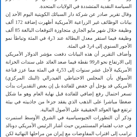
السياسة النقدية المتشددة في الولايات المتحدة.
وقال تقرير صادر عن شركة دار السبائك الكويتية اليوم الأحد إن
بيانات الوظائف غير الزراعية الأمريكية أظهرت إضافة 172 ألف
وظيفة خلال شهر مايو الجاري متجاوزة التوقعات البالغة 85 ألف
وظيفة فيما استقر معدل البطالة عند 3ر4 في المئة وتباطأ نمو
الأجور السنوي إلى 4ر3 في المئة.
وأضاف التقرير أن هذه البيانات دفعت مؤشر الدولار الأمريكي
إلى الارتفاع نحو 8ر99 نقطة فيما صعد العائد على سندات الخزانة
الأمريكية لأجل عشر سنوات إلى 53ر4 في المئة مما عزز قناعة
الأسواق بأن المجلس الاحتياطي الفيدرالي (البنك المركزي)
الأمريكي قد يؤجل أي خفض للفائدة بل إن بعض التقديرات بدأت
تسعر احتمال رفع إضافي للفائدة قبل نهاية العام وهو ما شكل
ضغطا مباشرا على الذهب الذي يفقد جزءا من جاذبيته في بيئة
ترتفع فيها العوائد الحقيقية على الأصول المالية.
وذكر أن التطورات الجيوسياسية في الشرق الأوسط استمرت
في جذب اهتمام المستثمرين حيث أشار الرئيس الأمريكي دونالد
ترامب إلى اقتراب المفاوضات مع إيران من مراحلها النهائية لكن