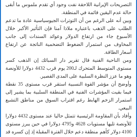
التصريحات الإيرانية اللاحقة نفت وجود أي تقدم ملموس ما أبقى
حالة عدم اليقين قائمة في المنطقة.
وبين أنه على الرغم من أن التوترات الجيوسياسية عادة ما تدعم
الطلب على الذهب باعتباره ملاذا آمنا فإن التأثير الأكبر خلال
الأسبوع جاء من ارتفاع الدولار وعوائد السندات إلى جانب
المخاوف من استمرار الضغوط التضخمية الناتجة عن ارتفاع
أسعار الطاقة.
ومن الناحية الفنية قال تقرير دار السبائك إن الذهب كسر
مستوى المتوسط المتحرك لـ200 يوم قرب 4432 دولارا للأونصة
وهو ما عزز النظرة السلبية على المدى القصير.
وأوضح أن مؤشر القوة النسبية استقر قرب مستوى 35 نقطة
فيما بقيت المؤشرات الفنية في المنطقة السلبية بما يشير إلى
استمرار الزخم الهابط رغم اقتراب السوق من مناطق التشبع
البيعي.
وأفاد بأن المقاومة الرئيسية تتمثل حاليا عند مستوى 4432 دولارا
للأونصة تليها مستويات 4628 و4795 دولارا في حين يبرز مستوى
4100 دولار كأهم منطقة دعم خلال الفترة المقبلة إذ إن كسره قد