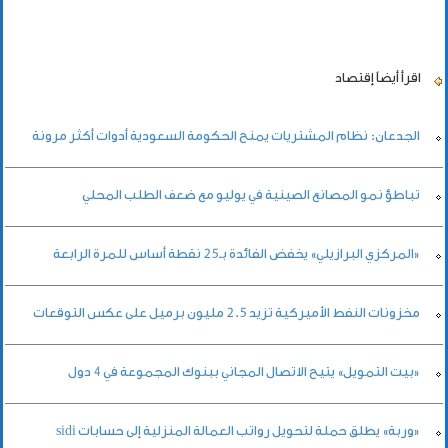
اقرأ أيضاً
إقتصاد
الجدعان: نظام المشتريات يمنح الحكومة السعودية أدوات أكثر مرونة
تباطؤ نمو المصانع الصينية في يوليو مع ضعف الطلب المحلي
«المركزي البرازيلي» يخفض الفائدة بـ25 نقطة أساس للمرة الرابعة
مخزونات النفط الأميركية تزيد 2.5 مليون برميل على عكس التوقعات
«بيت التمويل» يتيح الاتصال المجاني ببنوك المجموعة في 4 دول
«وربة» يطلق حملة لتحويل رواتب العمالة المنزلية إلى حسابات sidi