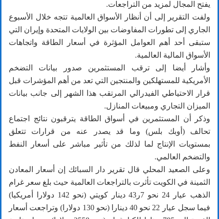
يفتح المجال لمزيد من التراجعات.
ولفت التقرير إلى أن أنظار الأسواق العالمية تتجه خلال الأسبوع
الجاري إلى تطورات المفاوضات بين الولايات المتحدة وإيران التي
ستبقى أحد أهم العوامل المؤثرة في أسعار الطاقة واتجاهات
الأسواق المالية العالمية.
وأشار أيضا إلى ترقب المستثمرين صدور بيانات التضخم
الأمريكية للمستهلكين والمنتجين التي تعد من أهم المؤشرات قبل
قرار الاحتياطي الفيدرالي المرتقب هذا الشهر إلى جانب بيانات
الميزان التجاري ومبيعات المنازل.
وذكر أن المستثمرين في أسواق الطاقة يترقبون نتائج اجتماع
تحالف (أوبك بلس) وما قد يصدر عنه من قرارات تتعلق
بمستويات الإنتاج لما لذلك من تأثير مباشر على أسعار النفط
والتضخم العالمي.
وعلى الصعيد المحلي قال تقرير دار السبائك إن أسعار المعادن
الثمينة في الكويت تأثرت بالتراجعات العالمية حيث بلغ سعر غرام
الذهب عيار 24 نحو 7ر43 دينار كويتي (نحو 142 دولارا أمريكيا)
فيما سجل عيار 22 نحو 40 دينارا (نحو 130 دولارا) وتراجعت أسعار