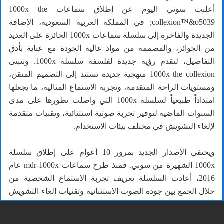
أعلنت سوني اليوم عن إطلاق سماعات 1000x the
collexion™&o5039; في المملكة العربية السعودية، الإضافة
الجديدة والفاخرة إلى سلسلة سماعات 1000x الحائزة على العديد
من الجوائز، والمصممة من مواد عالية الجودة مع عناية بأدق
التفاصيل، لتقدم رؤية جديدة لفلسفة سلسلة 1000x. وتتبنى
1000x the collexion منهجية جديدة تستند إلى التصميم المتقن،
ومستويات الراحة المتقدمة، وتجربة الاستماع المثالية، ما يجعلها
امتداداً طبيعياً لسلسلة 1000x التي واصلت تطورها على مدى
السنوات الماضية لتوفير تجربة صوتية استثنائية، وتقنيات متقدمة
لإلغاء التشويش في مختلف بيئات الاستخدام.
ويحتفي الإصدار الجديد بمرور 10 أعوام على إطلاق سلسلة
1000x الشهيرة من سوني. فمنذ طرح سماعات mdr-1000x عام
2016، أعادت السلسلة تعريف تجربة الاستماع الشخصية من
خلال الجمع بين جودة الصوت الاستثنائية وتقنيات إلغاء التشويش
الذكية والتصميم المريح، بما بقرّب المستمعين من إبداعات
الفنانين بصرف النظر عن البيئة المحيطة بالمستخدم.