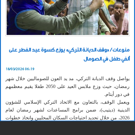
منوعات / «وقف الديانة التركي» يوزع كسوة عيد الفطر على
ألفي طفل في الصومال
18/03/2026 06:19
يواصل وقف الديانة التركي، مد يد العون للصوماليين خلال شهر
رمضان، حيث وزع ملابس العيد على 2050 طفلا يقيم معظمهم
في دور أيتام.
ويعمل الوقف، بالتعاون مع الاتحاد التركي الإسلامي للشؤون
الدينية (ديتيب)، ضمن برامج المساعدات لشهر رمضان لعام
2026، من خلال تحديد احتياجات السكان المحليين واتخاذ خطوات
مهمة لتلبيتها.
ووزعت الملابس للبنين والبنات في دور أيتام في 9 مناطق