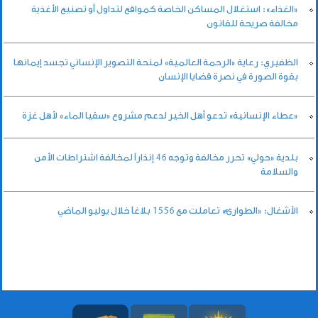
«الغذاء»: استغلال المساكن الخاصة كمواقع لتداول أو تصنيع الأغذية
مخالفة صريحة للقانون
الظفيري: رعاية «الرحمة العالمية» لمنحة التصوير الإنساني تجسد إيمانها
بقوة الصورة في نصرة قضايا الإنسان
«عطاء الإنسانية» تدعو أهل الخير لدعم مشروع «سقيا الماء» لأهل غزة
بلدية «حولي» تحرر مخالفة وتوجه 46 إنذاراً لمخالفة اشتراطات الأمن
والسلامة
الأشغال: «الطوارئ» تعاملت مع 1556 بلاغاً خلال يوليو الماضي