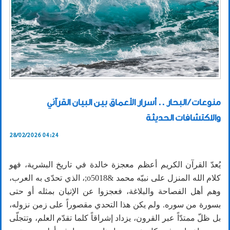
منوعات / البحار .. أسرار الأعماق بين البيان القرآني
والاكتشافات الحديثة
28/02/2026 04:24
يُعدّ القرآن الكريم أعظم معجزة خالدة في تاريخ البشرية، فهو
كلام الله المنزل على نبيّه محمد &o5018;، الذي تحدّى به العرب،
وهم أهل الفصاحة والبلاغة، فعجزوا عن الإتيان بمثله أو حتى
بسورة من سوره. ولم يكن هذا التحدي مقصوراً على زمن نزوله،
بل ظلّ ممتدّاً عبر القرون، يزداد إشراقاً كلما تقدّم العلم، وتتجلّى