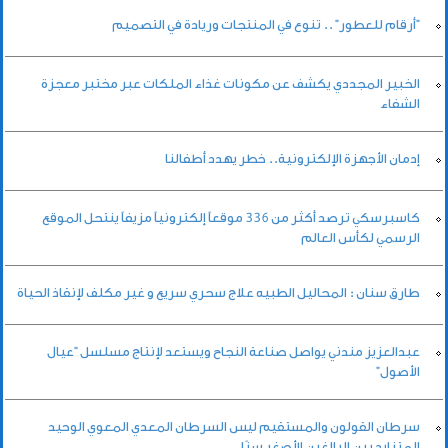
"أرقام للعطور" .. تنوع في المنتجات وريادة في التصميم
الخبير المجددي يكشف عن مكونات غذاء الملكات عبر مختبر معجزة
الشفاء
إدمان الأجهزة الإلكترونية.. خطر يهدد أطفالنا
كاسبرسكي ترصد أكثر من 336 موقعاً إلكترونياً مزيفاً ينتحل الموقع
الرسمي لكأس العالم
طارق سنان : المحاليل الطبيه علاج سحري سريع و غير مكلف لإنقاذ الحياة
عبدالعزيز مندني يواصل صناعة النجاح ويستعد لإنتاج مسلسل “عيال
الأصول”
سرطان القولون والمستقيم ليس السرطان المعدي المعوي الوحيد
المتزايد بين البالغين الأصغر سنًا