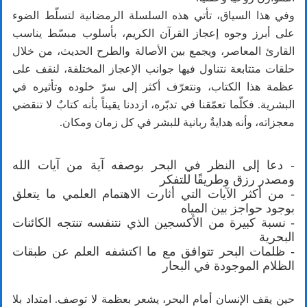
وفي هذا السياق، تأتي هذه السلسلة الرمضانية لتسلّط الضوء
على أبرز وجوه إعجاز القرآن الكريم، بأسلوب مبسّط يناسب
القارئ المعاصر، ويجمع بين الأصالة والطرح الحديث، من خلال
حلقات متتابعة نتناول فيها جوانب الإعجاز المختلفة، لنقف على
عظمة هذا الكتاب، ونتعرّف أكثر إلى سرّ خلوده وتأثيره في
البشرية. فكلّما تعمّقنا في تدبّره، ازددنا يقيناً بأنه كتابٌ لا تنقضي
معجزاته، وأنه هدايةٌ ربانية للبشر في كل زمان ومكان.
- دعا إلى النظر في البحر بوصفه آية من آيات الله
ومصدر رزق وطريقًا للتفكر
- من أكثر الآيات التي أثارت الاهتمام العلمي ما يتعلق
بوجود حواجز بين المياه
- نسبة كبيرة من الأكسجين الذي نتنفسه تنتجه الكائنات
البحرية
- ظلمات البحر تتوافق مع ما اكتشفه العلم عن طبقات
الظلام الموجودة في البحار
حين يقف الإنسان أمام البحر، يشعر بعظمة لا توصف. امتداد بلا