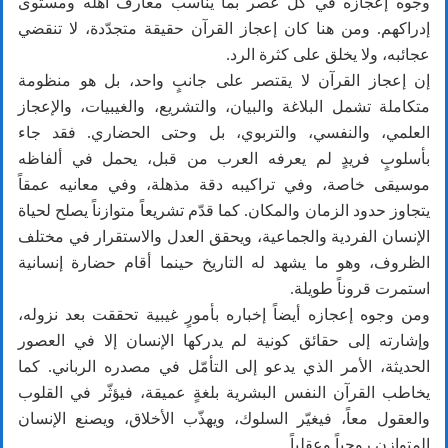
وجوه إعجازه في كل عصر بما يناسب معارف أهله ومستوى
إدراكهم. ومن هنا كان إعجاز القرآن حقيقة متجدّدة، لا تنقضي
عجائبه، ولا يخلق على كثرة الرد.
إن إعجاز القرآن لا يقتصر على جانبٍ واحد، بل هو منظومة
متكاملة تشمل البلاغة والبيان، والتشريع، والغيبيات، والإعجاز
العلمي، والنفسي، والتربوي، بل وحتى الحضاري. فقد جاء
بأسلوبٍ فريدٍ لم يعرفه العرب من قبل، يحمل في ألفاظه
موسيقى خاصة، وفي تراكيبه دقة مذهلة، وفي معانيه عمقاً
يتجاوز حدود الزمان والمكان. كما قدّم تشريعاً متوازناً يصلح لحياة
الإنسان الفردية والجماعية، ويحقق العدل والاستقرار في مختلف
الظروف، وهو ما يشهد له التاريخ حينما أقام حضارة إنسانية
استمرت قروناً طويلة.
ومن وجوه إعجازه أيضاً إخباره بأمورٍ غيبية تحققت بعد نزوله،
وإشارته إلى حقائق كونية لم يدركها الإنسان إلا في العصور
الحديثة، الأمر الذي يدعو إلى التأمّل في مصدره الرباني. كما
يخاطب القرآن النفس البشرية بلغةٍ عميقة، فيؤثّر في القلوب
والعقول معاً، فيغيّر السلوك، ويهذّب الأخلاق، ويصنع الإنسان
المتوازن روحياً وعقلياً.