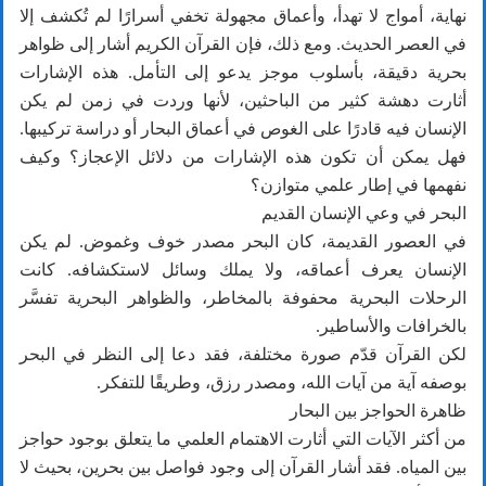
نهاية، أمواج لا تهدأ، وأعماق مجهولة تخفي أسرارًا لم تُكشف إلا
في العصر الحديث. ومع ذلك، فإن القرآن الكريم أشار إلى ظواهر
بحرية دقيقة، بأسلوب موجز يدعو إلى التأمل. هذه الإشارات
أثارت دهشة كثير من الباحثين، لأنها وردت في زمن لم يكن
الإنسان فيه قادرًا على الغوص في أعماق البحار أو دراسة تركيبها.
فهل يمكن أن تكون هذه الإشارات من دلائل الإعجاز؟ وكيف
نفهمها في إطار علمي متوازن؟
البحر في وعي الإنسان القديم
في العصور القديمة، كان البحر مصدر خوف وغموض. لم يكن
الإنسان يعرف أعماقه، ولا يملك وسائل لاستكشافه. كانت
الرحلات البحرية محفوفة بالمخاطر، والظواهر البحرية تفسَّر
بالخرافات والأساطير.
لكن القرآن قدّم صورة مختلفة، فقد دعا إلى النظر في البحر
بوصفه آية من آيات الله، ومصدر رزق، وطريقًا للتفكر.
ظاهرة الحواجز بين البحار
من أكثر الآيات التي أثارت الاهتمام العلمي ما يتعلق بوجود حواجز
بين المياه. فقد أشار القرآن إلى وجود فواصل بين بحرين، بحيث لا