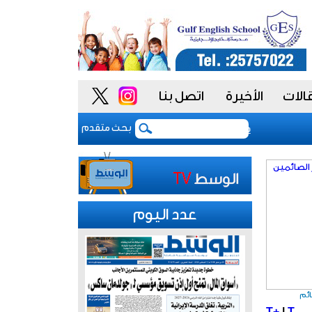
الات
الأخيرة
اتصل بنا
«فيتش» تؤكد التصنيف السيادي للكويت عند «-aa» مع نظرة مستقبلية مستقرة
بعد 5 أشهر من الحرب.. بوادر اتفاق "وشيك" لفتح مضيق هرمز
بحث متقدم
عدد اليوم
T+
|
T-