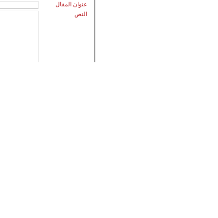
عنوان المقال
النص
اقرأ أيضاً
منوعات
مؤسسة حمدان بن راشد تفتت
حي الجديدة للفنون في «العل
أحمد عثمان: صلاح بديلاً لميس
"أرقام للعطور" .. تنوع في
الخبير المجددي يكشف عن 
إدمان الأجهزة الإلكترونية.