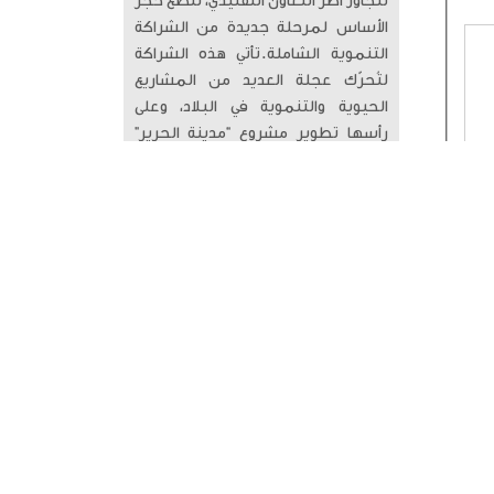
تتجاوز أطر التعاون التقليدي، لتضع حجر
الأساس لمرحلة جديدة من الشراكة
التنموية الشاملة. ​تأتي هذه الشراكة
لتُحرّك عجلة العديد من المشاريع
الحيوية والتنموية في البلاد، وعلى
رأسها تطوير مشروع “مدينة الحرير”
والجزر الكويتية، وتطوير البنية التحتية،
والموانئ، والرعاية السكنية، والطاقة
النظيفة. الشراكة الثنائية مع الصين،
ليست مجرد صفقات اقتصادية، بل هي
رؤية مستقبلية تعزز موقع الكويت
كمركز تجاري ولوجستي إقليمي. ​هذا
التعاون المثمر سيفتح آفاقاً واسعة
لاستقطاب الاستثمارات العالمية،
وتوطين التكنولوجيا المتقدمة، وبناء
اقتصاد مستدام يضمن الازدهار للأجيال
القادمة.