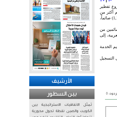
وع تفطير
م أكثر من
(30) ألف وجبة إفطار، بمتوسط يتجاوز ألف مستفيد يوميًا، فيما بلغ عدد المستفيدين في اليوم الأول (1,164) صائماً،
صائمين من
ربية، إلى
م الخدمة
 التسجيل
الأرشيف
بين السطور
دود: 0
تُمثّل الاتفاقيات الاستراتيجية بين
الكويت والصين نقطة تحول محورية