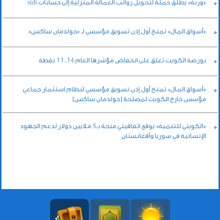
«وربة» يطلق حملة لتحويل رواتب العمالة المنزلية إلى حسابات sidi
«أسواق المال» تمنح أول إذن تسويق مؤسسي لـ «جولدمان ساكس»
بورصة الكويت تغلق على انخفاض مؤشرها العام 11.14 نقطة
«أسواق المال» تمنح أول إذن تسويق مؤسسي لنظام استثمار جماعي
مؤسس خارج الكويت لمصلحة (جولدمان ساكس)
«الكويتي للتنمية» يوقع اتفاقيتي منحة بـ5 ملايين دولار لدعم الجهود
الإنسانية في سوريا وأفغانستان