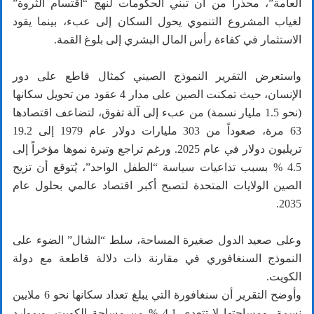
العامة”، محذراً من أن تبني الحكومات لنهج “اقتسام الثروة”
لغياب المشروع التنموي يحول السكان إلى عبء، بينما يقود
الاستثمار في كفاءة رأس المال البشري إلى بلوغ القمة.
واستعرض التقرير النموذج الصيني كمثال قاطع على دور
الإنسان، حيث تمكنت الصين على مدار 4 عقود من تحويل سكانها
(نحو 1.5 مليار نسمة) من عبء إلى آلة تفوق، لتضاعف اقتصادها
63 مرة، صعوداً من 303 مليارات دولار عام 1979 إلى 19.2
تريليون دولار في عام 2025. ورغم تراجع وتيرة نموها مؤخراً إلى
4.5 % بسبب تداعيات سياسة “الطفل الواحد”، يُتوقع أن تزيح
الصين الولايات المتحدة لتصبح أكبر اقتصاد عالمي بحلول عام
2035.
وعلى صعيد الدول صغيرة المساحة، سلط “الشال” الضوء على
النموذج السنغافوري في مقارنة ذات دلالة قاطعة مع دولة
الكويت.
وأوضح التقرير أن سنغافورة التي يبلغ تعداد سكانها نحو 6 ملايين
نسمة، ومساحتها لا تتعدى 4.1 % من مساحة الكويت، وبموارد