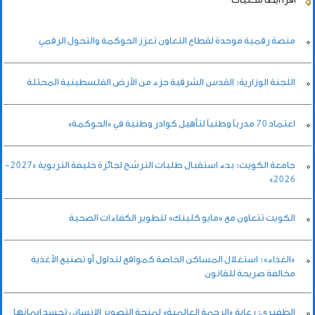
منصة رقمية موحدة لقطاع التعاون تعزز الحوكمة والتحول الرقمي
اللجنة الوزارية: القدس الشرقية جزء من الأرض الفلسطينية المحتلة
اعتماد 70 مدرباً وطنياً لتأهيل كوادر وطنية في «الحوكمة»
جامعة الكويت: بدء استقبال طلبات الترشح لجائزة خليفة التربوية «2027-
2026»
الكويت تتعاون مع «مايو كلينك» لتطوير الكفاءات الصحية
«الغذاء»: استغلال المساكن الخاصة كمواقع لتداول أو تصنيع الأغذية
مخالفة صريحة للقانون
الظفيري: رعاية «الرحمة العالمية» لمنحة التصوير الإنساني تجسد إيمانها