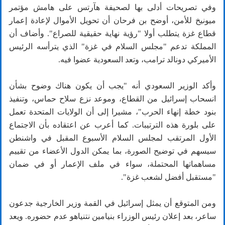
وفي تصريحات أدلى بها لصحيفة هآرتس على هامش مؤتمر
ميونيخ للأمن، أوضح بن فرحان أن تحويل الأموال لإعادة إعمار
قطاع غزة يتطلب أولا "رؤية نهاية حقيقية للصراع". وأضاف أن
المملكة تدعم "مجلس السلام في غزة" الذي يترأسه الرئيس
الأميركي دونالد ترامب، وتعد السعودية عضوا فيه.
وأكد الوزير السعودي أنه "يجب أن يكون هناك وضوح بشأن
انسحاب إسرائيل من القطاع، وموعد نزع سلاح حماس، وتنفيذ
بنود خطة إنهاء الحرب"، مشيرا إلى أن الولايات المتحدة تعمل
على بلورة هذه الترتيبات. كما أعرب عن اعتقاده بأن الاجتماع
الأول المرتقب لمجلس السلام الأسبوع المقبل في واشنطن
سيسهم في توضيح الصورة، بما يمكن الدول الأعضاء من تقييم
مساهماتها المحتملة، سواء في ملف الإعمار أو في ضمان
"مستقبل أفضل لشعب غزة".
ومن المتوقع أن يمثل إسرائيل في القمة وزير الخارجية جدعون
ساعر، بعد إعلان رئيس الوزراء بنيامين نتنياهو عدم حضوره. ويعد