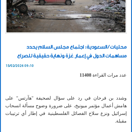
محليات / السعودية: اجتماع مجلس السلام يحدد
مساهمات الدول في إعمار غزة ونهاية حقيقية للصراع
15/02/2026 09:10
عدد مرات القراءة
11408
وشدد بن فرحان في رد على سؤال لصحيفة "هآرتس" على
هامش أعمال مؤتمر ميونيخ، على ضرورة وضوح مسألة انسحاب
إسرائيل ونزع سلاح الفصائل الفلسطينية في إطار أي ترتيبات
مقبلة.