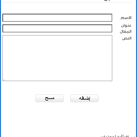
الاسم
عنوان
المقال
النص
اقرأ أيضاً
محليات