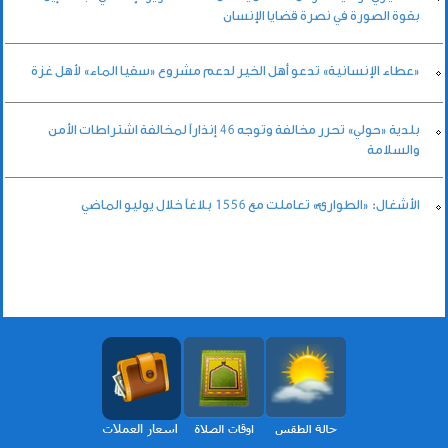
بقوة الصورة في نصرة قضايا الإنسان
«عطاء الإنسانية» تدعو أهل الخير لدعم مشروع «سقيا الماء» لأهل غزة
بلدية «حولي» تحرر مخالفة وتوجه 46 إنذاراً لمخالفة اشتراطات الأمن
والسلامة
الأشغال: «الطوارئ» تعاملت مع 1556 بلاغاً خلال يوليو الماضي