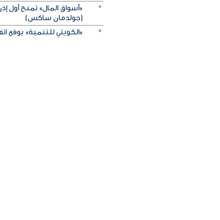
«أسواق المال» تمنح أول 
(جولدمان ساكس)
«الكويتي للتنمية» يوقع اتفاقيتي منحة بـ5 ملايين دولار لدعم الجه