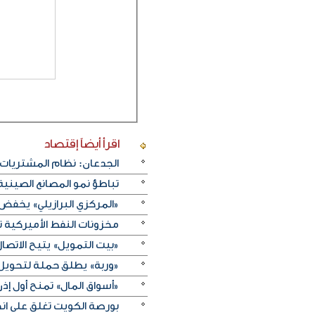
اقرأ أيضاً
إقتصاد
الجدعان: نظام المشتريات 
تباطؤ نمو المصانع الصيني
«المركزي البرازيلي» يخفض الفائدة بـ25 نقطة أسا
مخزونات النفط الأميركية تزيد 2.5 مليون برميل على عكس 
«بيت التمويل» يتيح الاتصال 
«وربة» يطلق حملة لتحويل روا
«أسواق المال» تمنح أول 
بورصة الكويت تغلق على انخفاض 