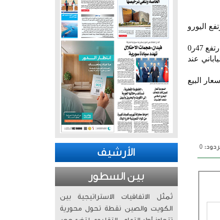
لثلاثاء عند مستوى 305ر0 دينار فيما ارتفع اليورو
وقال بنك الكويت المركزي في نشرته اليومية على موقعه الإلكتروني إن سعر صرف الجنيه الإسترليني ارتفع 47ر0
نار فيما استقر الين الياباني عند
عار البيع
دود: 0
الأرشيف
بين السطور
تُمثّل الاتفاقيات الاستراتيجية بين
الكويت والصين نقطة تحول محورية