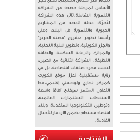
تتجاوز أطر التعاون التقليدي، لتضع حجر
الأساس لمرحلة جديدة من الشراكة
التنموية الشاملة. ​تأتي هذه الشراكة
لتُحرّك عجلة العديد من المشاريع
الحيوية والتنموية في البلاد، وعلى
رأسها تطوير مشروع “مدينة الحرير”
والجزر الكويتية، وتطوير البنية التحتية،
والموانئ، والرعاية السكنية، والطاقة
النظيفة. الشراكة الثنائية مع الصين،
ليست مجرد صفقات اقتصادية، بل هي
رؤية مستقبلية تعزز موقع الكويت
كمركز تجاري ولوجستي إقليمي. ​هذا
التعاون المثمر سيفتح آفاقاً واسعة
لاستقطاب الاستثمارات العالمية،
وتوطين التكنولوجيا المتقدمة، وبناء
اقتصاد مستدام يضمن الازدهار للأجيال
القادمة.