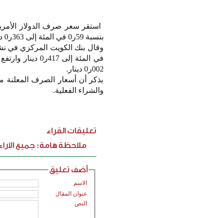
بنسبة 59ر0 في المئة إلى 363ر0 دينار مقارنة بأسعار يوم أمس.
002ر0 دينار.
يذكر أن أسعار الصرف المعلنة م
والشراء الفعلية.
تعليقات القراء
ملاحظة هامة: جميع الارا
أضف تعليق
الاسم
عنوان المقال
النص