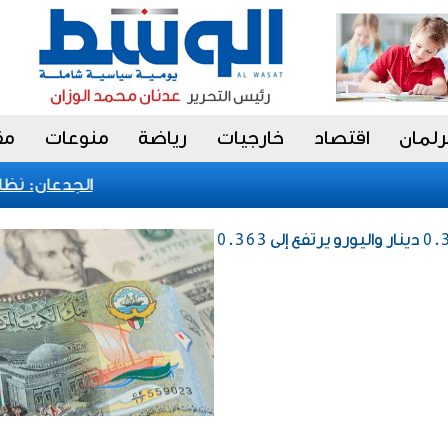
رلمان
اقتصاد
خارجيات
رياضة
منوعات
مق
الجدعان: نظام ا