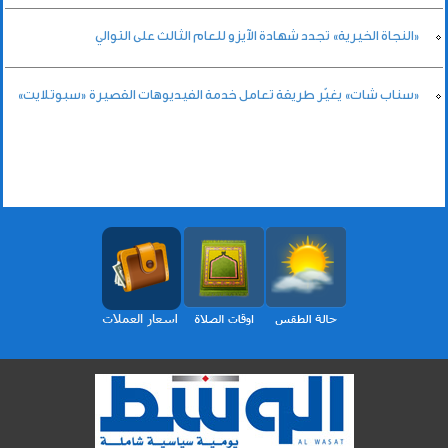
«النجاة الخيرية» تجدد شهادة الآيزو للعام الثالث على التوالي
«سناب شات» يغيّر طريقة تعامل خدمة الفيديوهات القصيرة «سبوتلايت»