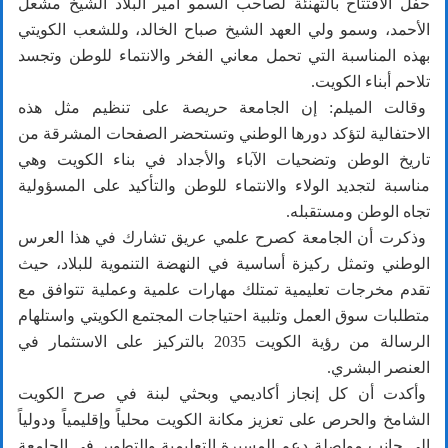
حفل الافتتاح بالتهنئة لصاحب السمو أمير البلاد الشيخ مشعل
الأحمد، وسمو ولي العهد الشيخ صباح الخالد، وللشعب الكويتي
بهذه المناسبة التي تحمل معاني الفخر والانتماء للوطن وتجسد
تلاحم أبناء الكويت.
وقالت الميلم: إن الجامعة حريصة على تنظيم مثل هذه
الاحتفالية لتؤكد دورها الوطني وتستحضر الصفحات المشرقة من
تاريخ الوطن وتضحيات الآباء والأجداد في بناء الكويت وهي
مناسبة لتجديد الولاء والانتماء للوطن والتأكيد على المسؤولية
تجاه الوطن ومستقبله.
وذكرت أن الجامعة كصرح علمي عريق تشارك في هذا العرس
الوطني وتمثل ركيزة أساسية في النهضة التنموية للبلاد، حيث
تقدم مخرجات تعليمية تمتلك مهارات علمية وعملية تتوافق مع
متطلبات سوق العمل وتلبية احتياجات المجتمع الكويتي واستلهام
الرسالة من رؤية الكويت 2035 بالتركيز على الاستثمار في
العنصر البشري.
وأكدت أن كل إنجاز أكاديمي وبحثي لبنة في صرح الكويت
الشامخ والحرص على تعزيز مكانة الكويت محلياً وإقليمياً ودولياً
إلى جانب مواصلة دعم المسيرة التعليمية والتطوير في الجامعة