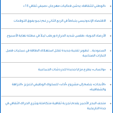
«الوطني للثقافة» يدشن فعاليات مهرجان «صيفي ثقافي 18»
الاقتصاد الإندونيسي يتباطأ في الربع الثاني رغم نمو يفوق التوقعات
الأرصاد الجوية: طقس شديد الحرارة ورطب ليلاً في عطلة نهاية الأسبوع
السعودية.. تطوير تقنية جديدة تقلل استهلاك الطاقة في عمليات فصل
الغازات الصناعية
«واتساب» يطرح مزايا جديدة للدردشات الجماعية
«الأبحاث» ينضم إلى مشروع «أداء» للسلوك الوظيفي لتعزيز «النزاهة
والشفافية»
متحف البحر الأحمر يقدم تجربة ثقافية متكاملة ويثري الحراك الثقافي في
جدة التاريخية