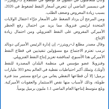
في ديسمبر الماضي أن تتعرض أسعار النفط لضغوط في 2026،
بسبب ⁠زيادة المعروض وضعف الطلب.
ومن المرجح أن يزداد الضغط ‌على الأسعار جرَّاء اعتقال الولايات
المتحدة لرئيس فنزويلا، مما يزيد من احتمال رفع الحظر
الأميركي المفروض على النفط الفنزويلي ومن احتمال زيادة
الإنتاج.
وقال مصدر مطلع لـ«رويترز»، إن إدارة الرئيس الأميركي ​دونالد
ترمب تعتزم الاجتماع مع مسؤولين تنفيذيين في قطاع النفط
الأميركي ⁠هذا الأسبوع، لمناقشة تعزيز إنتاج النفط الفنزويلي.
وفنزويلا عضو مؤسس في منظمة البلدان المصدرة للنفط
(أوبك)، وتملك أكبر احتياطيات نفطية في العالم بنحو 303 مليارات
برميل؛ إلا أن قطاعها النفطي يعاني من تراجع مستمر منذ فترة
طويلة، وذلك لأسباب منها نقص الاستثمار والعقوبات الأميركية.
وبلغ متوسط ​​إنتاجها العام الماضي 1.1 ‌مليون برميل يومياً.