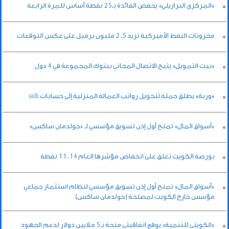
«المركزي البرازيلي» يخفض الفائدة بـ25 نقطة أساس للمرة الرابعة
مخزونات النفط الأميركية تزيد 2.5 مليون برميل على عكس التوقعات
«بيت التمويل» يتيح الاتصال المجاني ببنوك المجموعة في 4 دول
«وربة» يطلق حملة لتحويل رواتب العمالة المنزلية إلى حسابات sidi
«أسواق المال» تمنح أول إذن تسويق مؤسسي لـ «جولدمان ساكس»
بورصة الكويت تغلق على انخفاض مؤشرها العام 11.14 نقطة
«أسواق المال» تمنح أول إذن تسويق مؤسسي لنظام استثمار جماعي
مؤسس خارج الكويت لمصلحة (جولدمان ساكس)
«الكويتي للتنمية» يوقع اتفاقيتي منحة بـ5 ملايين دولار لدعم الجهود