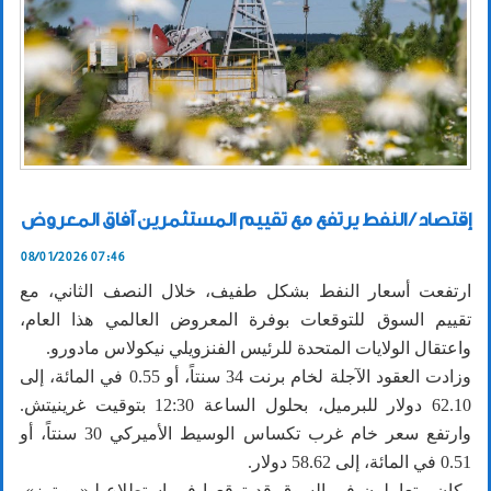
إقتصاد / النفط يرتفع مع تقييم المستثمرين آفاق المعروض
08/01/2026 07:46
ارتفعت أسعار النفط بشكل طفيف، خلال النصف الثاني، ​مع
تقييم السوق للتوقعات بوفرة المعروض العالمي هذا العام،
واعتقال الولايات المتحدة للرئيس الفنزويلي نيكولاس مادورو.
وزادت العقود الآجلة لخام برنت 34 سنتاً، أو 0.55 في المائة، إلى
62.10 دولار للبرميل، بحلول الساعة 12:30 ‌بتوقيت غرينيتش.
‌وارتفع سعر خام غرب ‌تكساس ⁠الوسيط ​الأميركي ‌30 سنتاً، أو
0.51 في المائة، إلى 58.62 دولار.
وكان متعاملون في السوق قد توقعوا في استطلاع لـ«رويترز»،