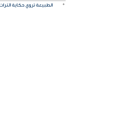
الطبيعة تروي حكاية التراث.. و«خريف ظفار 2026