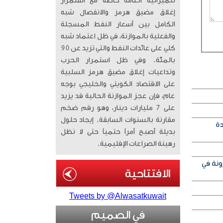
للميزانية العامة خاصة مع استمرار
إغلاق مضيق هرمز والانفصال شبه
الكامل بين أسعار النفط المسجلة
والفعلية بالموازنة، في ظل اعتماد شبه
كلي على عائدات النفط والتي تزيد عن 90
بالمئة. وفي ظل استمرار الحرب
وتداعيات إغلاق مضيق هرمز السلبية
على الاقتصاد الكويتي والخليجي بوجه
عام، فإن عجز الموازنة الحالية قد يزيد
على 7 مليارات دينار، وهو رقم ضخم
مقارنة بالسنوات السابقة. إيجاد حلول
دة
بديلة أصبح أمراً حتمياً حتى لا نظل
رهينة الصراعات الإقليمية.
ونة في
Tweets by @Alwasatkuwait
في الصميم