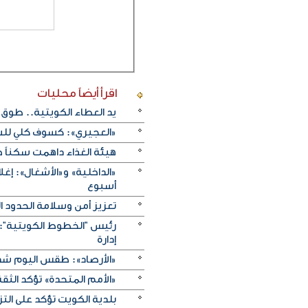
اقرأ أيضاً
محليات
يد العطاء الكويتية.. طوق 
«العجيري»: كسوف كلي للشمس الأربعاء 12 أغ
هيئة الغذاء داهمت سكناً خ
«الداخلية» و«الأشغال»: إغ
أسبوع
تعزيز أمن وسلامة الحدود ا
رئيس "الخطوط الكويتية": 
إدارة
«الأرصاد»: طقس اليوم شديد
«الأمم المتحدة» تؤكد الثقة ا
بلدية الكويت تؤكد على ال