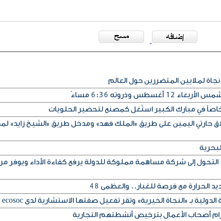
نجاة لملايين المتضررين حول العالم
سطس وذروته 6:36 مساءً
اصاً في مبارك الكبير استُغل كمصنع لتحضير الحلويات
لاق حارتي اليمين على طريق «الملك فهد» ومدخل طريق «الشيخ زايد» لم
لبحرية
التحول إلى شركة مساهمة مملوكة للدولة يرفع كفاءة الأداء ويوفر مر
 الحرارة مع فرصة للغبار.. والعظمى 48
لدولية بـ «النجاة الخيرية» وتقر تفعيل صفتها الاستشارية لدى ecosoc
تزام أصحاب الأعمال بترخيص أنشطتهم التجارية