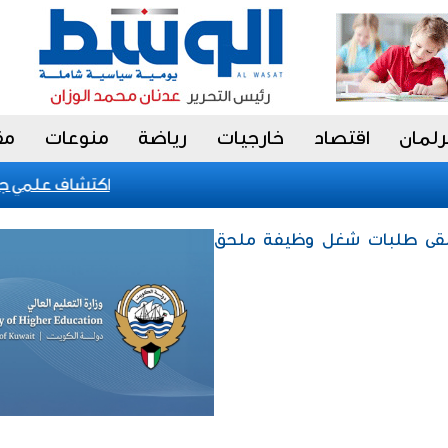
رلمان
اقتصاد
خارجيات
رياضة
منوعات
مق
اكتشاف علمي جديد 
 تتلقى طلبات شغل وظيفة ملحق