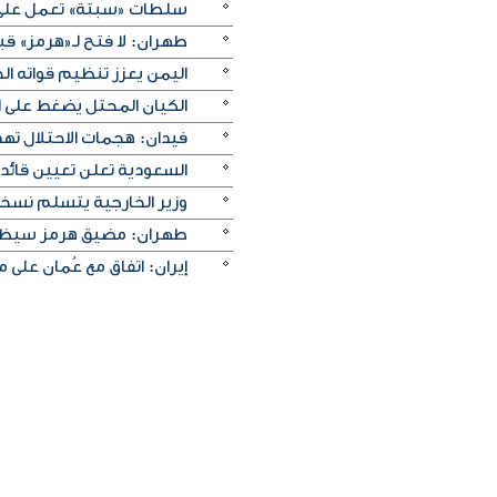
سلطات «سبتة» تعمل على ن
طهران: لا فتح لـ«هرمز» قبل
اليمن يعزز تنظيم قواته الج
الكيان المحتل يضغط على ا
فيدان: هجمات الاحتلال ته
السعودية تعلن تعيين قائد 
وزير الخارجية يتسلم نسخة 
طهران: مضيق هرمز سيظل م
إيران: اتفاق مع عُمان على