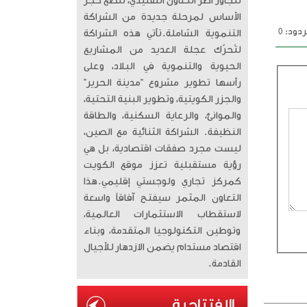
تتجاوز أطر التعاون التقليدي، لتضع حجر
الأساس لمرحلة جديدة من الشراكة
دود: 0
التنموية الشاملة. ​تأتي هذه الشراكة
لتُحرّك عجلة العديد من المشاريع
الحيوية والتنموية في البلاد، وعلى
رأسها تطوير مشروع “مدينة الحرير”
والجزر الكويتية، وتطوير البنية التحتية،
والموانئ، والرعاية السكنية، والطاقة
النظيفة. الشراكة الثنائية مع الصين،
ليست مجرد صفقات اقتصادية، بل هي
رؤية مستقبلية تعزز موقع الكويت
كمركز تجاري ولوجستي إقليمي. ​هذا
التعاون المثمر سيفتح آفاقاً واسعة
لاستقطاب الاستثمارات العالمية،
وتوطين التكنولوجيا المتقدمة، وبناء
اقتصاد مستدام يضمن الازدهار للأجيال
القادمة.