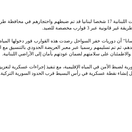
سلمت الحكومة السورية للسلطات اللبنانية 17 شخصا لبنانيا قد تم ضبطهم واحتجازهم في مح
نونية عبر 3 قوارب مخصصة للصيد.
انا" أن دوريات خفر السواحل رصدت هذه القوارب فور دخولها المياه ا
م، ثم تم تسليمهم رسميا عبر معبر العريضة الحدودي بالتنسيق مع ال
ة والاطمئنان على سلامتهم لضمان عودتهم بأمان إلى الأراضي اللبنانية.
ورية لضبط الأمن في المياه الإقليمية، مع تنفيذ إجراءات عسكرية لتعزي
ثل إنشاء نقطة عسكرية في رأس البسيط قرب الحدود السورية التركية.