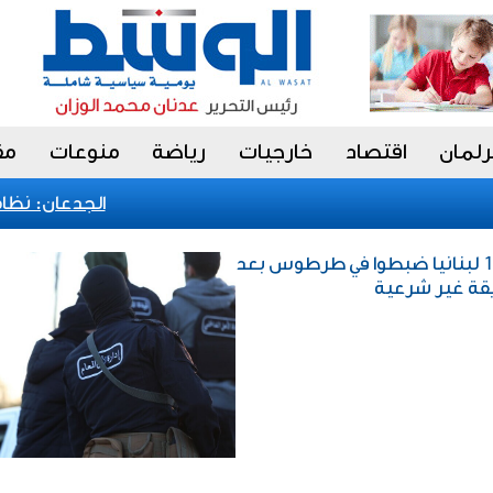
رلمان
اقتصاد
خارجيات
رياضة
منوعات
مق
الجدعان: نظام ال
خارجيات / سوريا تسلم لبنان 17 لبنانيا ضبطوا في طرطوس بعد
يقة غير شرعية