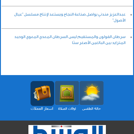
عبدالعزيز مندني يواصل صناعة النجاح ويستعد لإنتاج مسلسل “عيال
الأصول”
سرطان القولون والمستقيم ليس السرطان المعدي المعوي الوحيد
المتزايد بين البالغين الأصغر سنًا