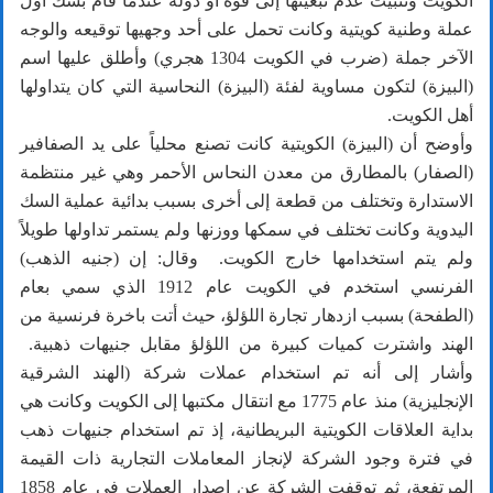
الكويت وتثبيت عدم تبعيتها إلى قوة أو دولة عندما قام بسك أول
عملة وطنية كويتية وكانت تحمل على أحد وجهيها توقيعه والوجه
الآخر جملة (ضرب في الكويت 1304 هجري) وأطلق عليها اسم
(البيزة) لتكون مساوية لفئة (البيزة) النحاسية التي كان يتداولها
أهل الكويت.
وأوضح أن (البيزة) الكويتية كانت تصنع محلياً على يد الصفافير
(الصفار) بالمطارق من معدن النحاس الأحمر وهي غير منتظمة
الاستدارة وتختلف من قطعة إلى أخرى بسبب بدائية عملية السك
اليدوية وكانت تختلف في سمكها ووزنها ولم يستمر تداولها طويلاً
ولم يتم استخدامها خارج الكويت. وقال: إن (جنيه الذهب)
الفرنسي استخدم في الكويت عام 1912 الذي سمي بعام
(الطفحة) بسبب ازدهار تجارة اللؤلؤ، حيث أتت باخرة فرنسية من
الهند واشترت كميات كبيرة من اللؤلؤ مقابل جنيهات ذهبية.
وأشار إلى أنه تم استخدام عملات شركة (الهند الشرقية
الإنجليزية) منذ عام 1775 مع انتقال مكتبها إلى الكويت وكانت هي
بداية العلاقات الكويتية البريطانية، إذ تم استخدام جنيهات ذهب
في فترة وجود الشركة لإنجاز المعاملات التجارية ذات القيمة
المرتفعة، ثم توقفت الشركة عن إصدار العملات في عام 1858