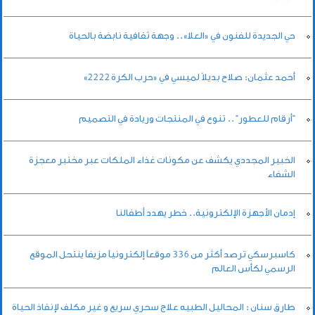
حي الجديدة للفنون في «العلا».. وجهة ثقافية نابضة بالحياة
أحمد عثمان: صلاح بديلاً لميسي في «حرب الكرة 2222»
"أرقام للعطور" .. تنوع في المنتجات وريادة في التصميم
الخبير المجددي يكشف عن مكونات غذاء الملكات عبر مختبر معجزة
الشفاء
إدمان الأجهزة الإلكترونية.. خطر يهدد أطفالنا
كاسبرسكي ترصد أكثر من 336 موقعاً إلكترونياً مزيفاً ينتحل الموقع
الرسمي لكأس العالم
طارق سنان : المحاليل الطبيه علاج سحري سريع و غير مكلف لإنقاذ الحياة