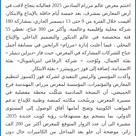
اختتم معرض عالم مرزام السادس 2025 فعالياته بنجاح لافت في
أرض المعارض بمشرف، بعد خمسة أيام حافلة بالإبداع والابتكار،
أقيمت خلال الفترة من 9 حتى 13 ديسمبر الجاري، بمشاركة 180
شركة محلية وإقليمية وعالمية، وأكثر من 300 جناح، تغطي 55
فئة متخصصة في عالم الديكور والتصميم الداخلي والإنتاج
المحلي ، فيما أعلنت إدارة «مرزام» الرابحين في مسابقة أجمل
جناح للشركات المشاركة في المعرض، حيث فاز «ديزاين ديتيلز »
بفئة الجمال، وتُوّجت « شركة الرفاعي انترناشونال» بفئة
الاستدامة، إضافة إلى فوز «بروبينترز » بفئة الابتكار.
وأكدت المؤسس والرئيس التنفيذي لشركة فوز إكسبوز لتنظيم
المعارض والمؤتمرات، المؤسسة لمعرض مرزام، المهندسة فرح
الحميضي، أن النسخة السادسة شكّلت محطة مفصلية في
مسيرة المعرض، ورسّخت مكانته كمنصة وطنية للإبداع تدعم
المواهب الكويتية وتفتح أمامها آفاق الوصول إلى المستوى
الدولي، بما ينسجم مع مستهدفات رؤية كويت جديدة 2035،
مشيرة الى أن عدد الزوار المتوقع للمعرض أكثر من 200 الف
زائر، موضحة أن خلو بعد المداخل من الكاميرات حال دون