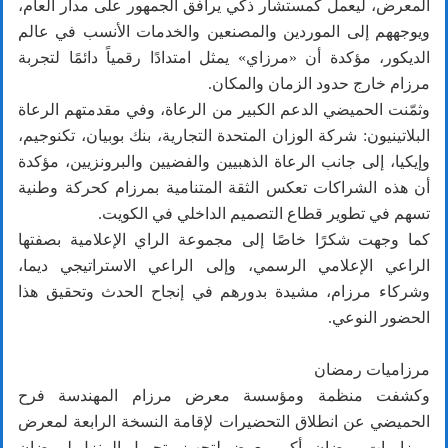
المعرض، ليعمل كمستشار ذكي يرافق الجمهور على مدار العام،
ويوجههم إلى الموردين والمصنعين والخدمات الأنسب في عالم
الديكور، مؤكدة أن «مرزاي» يمثل امتدادًا رقمياً دائمًا لتجربة
مرزام خارج حدود الزمان والمكان.
وثمّنت الحميضي الدعم الكبير من الرعاة، وفي مقدمتهم الرعاة
البلاتينيون: شركة الوزان المتحدة التجارية، بنك بوبيان، تكنوجيم،
وإيكيا، إلى جانب الرعاة الذهبيين والفضيين والبرونزيين، مؤكدة
أن هذه الشراكات تعكس الثقة المتنامية بمرزام كحركة وطنية
تسهم في تطوير قطاع التصميم الداخلي في الكويت.
كما وجهت شكرًا خاصًا إلى مجموعة الراي الإعلامية بصفتها
الراعي الإعلامي الرسمي، وإلى الراعي الاستراتيجي ديما،
وشركاء مرزام، مشيدة بدورهم في إنجاح الحدث وتحقيق هذا
الحضور النوعي.
مرزاميات رمضان
وكشفت منظمة ومؤسسة معرض مرزام المهندسة فرح
الحميضي عن انطلاق التحضيرات لإقامة النسخة الرابعة لمعرض
مرزاميات رمضان، أكبر معرض لتجهيز وتجميل المنزل لرمضان