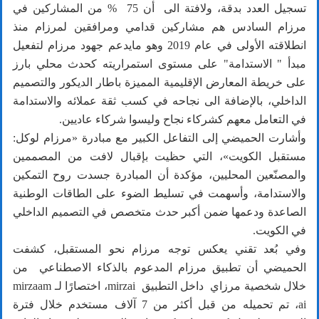
تسجيل العدد بدقة، ولافتة الى أن 75 % من المشاركين في
مرزام السادس هم مشاركين قدامي ومرافقين لمرزام منذ
انطلاقته الأولى في عام 2019 وهو مايدعم جهود مرزام لتفعيل
مبدأ " الاستدامة" على مستوى استمراريته كحدث محلي بارز
على خريطة المعارض الإقليمية المميزة باطار الديكور والتصميم
الداخلي، بالإضافة الى نجاحه في كسب ثقة عملائه والاستدامة
في التعامل معهم كشركاء نجاح وليسوا شركاء عاديين.
وأشارت الحميضي إلى التفاعل الكبير مع مبادرة «مرزام لوكل:
مستقبل الكويت»، التي حظيت بإقبال لافت من المصممين
والمصنّعين المحليين، مؤكدة أن المبادرة جسدت روح التمكين
والاستدامة، وأسهمت في تسليط الضوء على الطاقات الوطنية
الصاعدة ودعمها ضمن أكبر حدث متخصص في التصميم الداخلي
في الكويت.
وفي بُعد تقني يعكس توجه مرزام نحو المستقبل، كشفت
الحميضي أن تطبيق مرزام المدعوم بالذكاء الاصطناعي من
خلال شخصية مرزاي داخل التطبيق mirzai، اختصارًا لـ mirzaam
ai، تم تحميله من قبل أكثر من 7 آلاف مستخدم خلال فترة