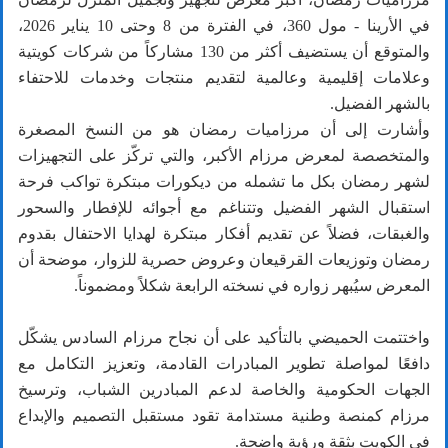
في الأرينا - مول 360، في الفترة من 8 وحتى 10 يناير 2026،
والمتوقع أن يستضيف أكثر من 130 مشاركاً من شركات كويتية
وعلامات إقليمية وعالمية لتقديم منتجات وخدمات للاحتفاء
بالشهر الفضيل.
وأشارت إلى أن مرزاميات رمضان هو من النسخ المصغرة
والمتخصصة لمعرض مرزام الأكبر، والتي تركّز على التجهيزات
لشهر رمضان بكل ما تشمله من ديكورات مبتكرة تواكب فرحة
استقبال الشهر الفضيل وتتناغم مع أجوائه للإفطار والسحور
والغبقات، فضلاً عن تقديم أفكار مبتكرة لهدايا الاحتفال بقدوم
رمضان وتوزيعات القرقيعان وعروض حصرية للزوار، موضحة أن
المعرض سيُبهر زواره في نسخته الرابعة شكلاً ومضموناً.
واختتمت الحميضي بالتأكيد على أن نجاح مرزام السادس يشكّل
دافعًا لمواصلة تطوير المبادرات القادمة، وتعزيز التكامل مع
الجهات الحكومية والخاصة لدعم المبادرين الشباب، وترسيخ
مرزام كمنصة وطنية مستدامة تقود مستقبل التصميم والإبداع
في الكويت بثقة ورؤية واضحة.