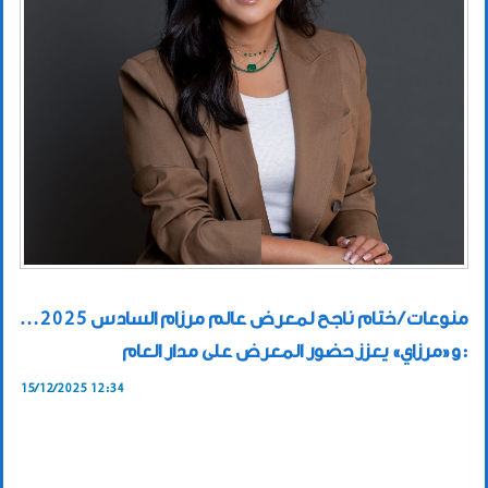
منوعات / ختام ناجح لمعرض عالم مرزام السادس 2025…
و«مرزاي» يعزز حضور المعرض على مدار العام:
15/12/2025 12:34