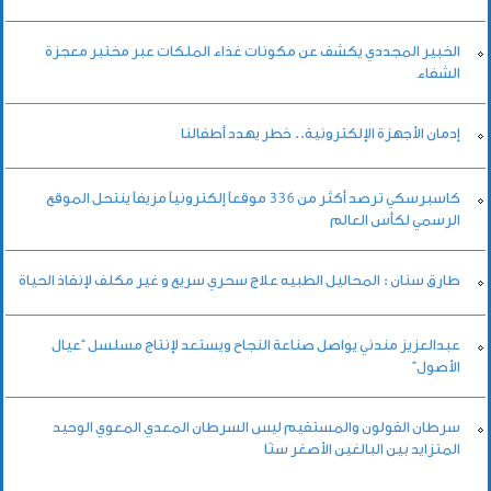
الخبير المجددي يكشف عن مكونات غذاء الملكات عبر مختبر معجزة
الشفاء
إدمان الأجهزة الإلكترونية.. خطر يهدد أطفالنا
كاسبرسكي ترصد أكثر من 336 موقعاً إلكترونياً مزيفاً ينتحل الموقع
الرسمي لكأس العالم
طارق سنان : المحاليل الطبيه علاج سحري سريع و غير مكلف لإنقاذ الحياة
عبدالعزيز مندني يواصل صناعة النجاح ويستعد لإنتاج مسلسل “عيال
الأصول”
سرطان القولون والمستقيم ليس السرطان المعدي المعوي الوحيد
المتزايد بين البالغين الأصغر سنًا