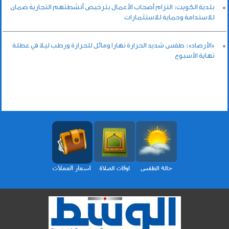
بلدية الكويت: التزام أصحاب الأعمال بترخيص أنشطتهم التجارية ضمان
للاستدامة وحماية للاستثمارات
«الأرصاد»: طقس شديد الحرارة نهارا ومائل للحرارة ورطب ليلا في عطلة
نهاية الأسبوع