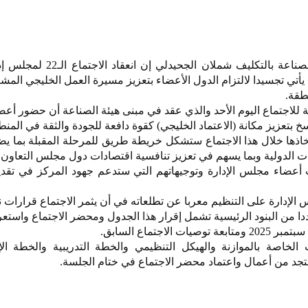
قال المدير العام للهيئة العامة للصناعة بالتكليف شملان
 يأتي تجسيدا لالتزام الدول الأعضاء بتعزيز مسيرة العمل الخليجي الم
طقة.
ية للاجتماع اليوم الأحد والذي عقد في مبنى هيئة الصناعة أن حضور أ
خ بتعزيز مكانة (الاعتماد الخليجي) كقوة دافعة للجودة والثقة في المنط
خاذها خلال هذا الاجتماع ستشكل خريطة طريق للمرحلة المقبلة بما ي
ت الدولية وبما يسهم في تعزيز تنافسية اقتصادات دول مجلس التعاون 
ات أعضاء مجلس الإدارة وتوجيهاتهم التي ستدعم جهود المركز في تق
لإدارة على التنظيم معربا عن تطلعاته في أن يثمر الاجتماع قرارات ن
ا من البنود الرئيسية تشمل إقرار هذا الجدول ومحضر الاجتماع واستع
لاجتماع السابق.
الخاصة بالموازنة والهيكل التنظيمي والخطة التدريبية والخطة الإ
يستجد من أعمال واعتماد محضر الاجتماع في ختام الجلسة.