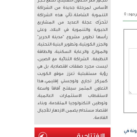
تتجاوز أطر التعاون التقليدي، لتضع حجر
الأساس لمرحلة جديدة من الشراكة
دود: 0
التنموية الشاملة. ​تأتي هذه الشراكة
لتُحرّك عجلة العديد من المشاريع
الحيوية والتنموية في البلاد، وعلى
رأسها تطوير مشروع “مدينة الحرير”
والجزر الكويتية، وتطوير البنية التحتية،
والموانئ، والرعاية السكنية، والطاقة
النظيفة. الشراكة الثنائية مع الصين،
ليست مجرد صفقات اقتصادية، بل هي
رؤية مستقبلية تعزز موقع الكويت
كمركز تجاري ولوجستي إقليمي. ​هذا
التعاون المثمر سيفتح آفاقاً واسعة
لاستقطاب الاستثمارات العالمية،
وتوطين التكنولوجيا المتقدمة، وبناء
اقتصاد مستدام يضمن الازدهار للأجيال
القادمة.
ونة في