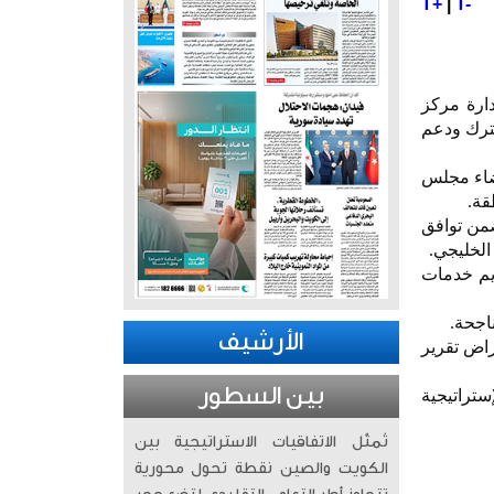
T+
|
T-
 الجحيدلي إن انعقاد الاجتماع الـ22 لمجلس إدارة مركز
شترك ودعم
عضاء مجلس
قة.
ضمن توافق
الخليجي.
ديم خدمات
اجحة.
الأرشيف
راض تقرير
بين السطور
ستراتيجية
تُمثّل الاتفاقيات الاستراتيجية بين
الكويت والصين نقطة تحول محورية