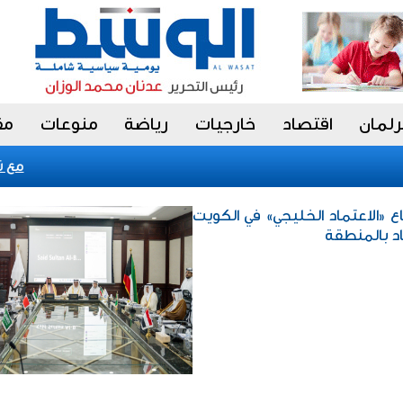
رلمان
اقتصاد
خارجيات
رياضة
منوعات
مق
«فيتش» تؤكد التصن
ع «الاعتماد الخليجي» في الكويت
د بالمنطقة