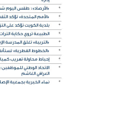
«الأرصاد»: طقس اليوم شديد
«الأمم المتحدة» تؤكد الثقة ا
بلدية الكويت تؤكد على ال
الطبيعة تروي حكاية التراث.. و«خريف ظفار 2026
«التربية» تغلق المدرسة الإ
«الخطوط القطرية» تستأنف ر
إحباط محاولة تهريب كميات 
الاتحاد الوطني للموظفين:
العراقي الغاشم
نماء الخيرية بجمعية الإصلا