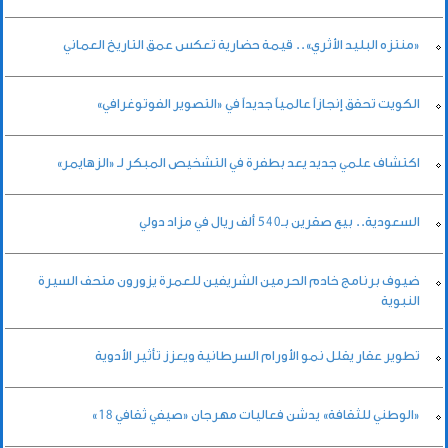
«منتزه البليد الأثري».. قيمة حضارية تعكس عمق التاريخ العماني
الكويت تحقق إنجازاً عالمياً جديداً في «التصوير الفوتوغرافي»
اكتشاف علمي جديد يعد بطفرة في التشخيص المبكر لـ «الزهايمر»
السعودية.. بيع صقرين بـ540 ألف ريال في مزاد دولي
ضيوف برنامج خادم الحرمين الشريفين للعمرة يزورون متحف السيرة
النبوية
تطوير عقار يقلل نمو الأورام السرطانية ويعزز تأثير الأدوية
«الوطني للثقافة» يدشن فعاليات مهرجان «صيفي ثقافي 18»