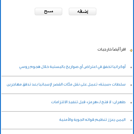
اقرأ أيضاً
خارجيات
أوكرانيا تخفق في اعتراض أي صواريخ باليستية خلال هجوم روسي
سلطات «سبتة» تعمل على نقل مئات القصر لإسبانيا بعد تدفق مهاجرين
طهران: لا فتح لـ«هرمز» قبل تنفيذ الالتزامات
اليمن يعزز تنظيم قواته الجوية والأمنية