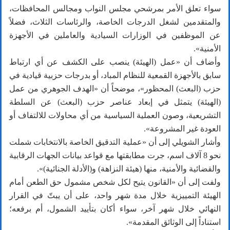
سواء تعلق الأمر بمرشحي مجلس النواب ومجالس المحافظات،
والمتقدمين لشغل الدرجات الخاصة، والرئاسات الثلاث، فضلاً
عن الموظفين في الوزارات السيادية والعاملين في الأجهزة
الأمنية».
وأضاف أن «عمل (الهيئة) ينصب على الكشف عن أي ارتباط
سابق بالأجهزة القمعية للنظام المباد، أو بدرجات حزبية قيادية في
حزب (البعث) المحظور»، موضحاً أن «الهدف الجوهري من عمل
(الهيئة) يتمثل في إبعاد عناصر حزب (البعث) عن السلطة
التشريعية، وصون العملية السياسية من أي محاولات للالتفاف أو
العودة غير المشروعة».
وأشار الشويلي إلى أن «عملية التدقيق الخاصة بالانتخابات شملت
نحو 8 آلاف اسم، جرت مطابقتها مع قواعد بيانات الجهات الرقابية
والقضائية والأمنية، منها (هيئة النزاهة) و(الأدلة الجنائية)».
ولفت إلى أن «القانون يتيح لكل شخص مشمول حق الطعن أمام
الهيئة التمييزية خلال مدة شهر واحد، على أن يبتّ في القرار
النهائي خلال شهر آخر، سواء أكان بتأييد الشمول، أم برفعه؛
استناداً إلى الوثائق المقدمة».