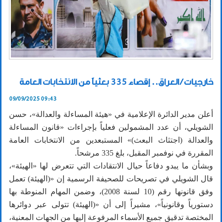
خارجيات / العراق.. إقصاء 335 بعثياً من الانتخابات العامة
09/09/2025 09:43
أعلن مدير الدائرة الإعلامية في «هيئة المساءلة والعدالة»، حسن
الشويلي، أن عدد المشمولين فعلياً بإجراءات «قانون المساءلة
والعدالة (اجتثاث البعث)» المستبعدين من الانتخابات العامة
المقررة في نوفمبر المقبل، بلغ 335 مرشحاً.
وبشأن ما يبدو دفاعاً حيال الانتقادات التي تتعرض لها «الهيئة»،
قال الشويلي في تصريحات للصحيفة الرسمية إن «(الهيئة) تعمل
وفق قانونها رقم (10 لسنة 2008)، وضمن المهام المنوطة بها
دستورياً وقانونياً»، مشيراً إلى أن «(الهيئة) تتولى عبر دوائرها
المختصة تدقيق جميع الأسماء المرفوعة إليها من الجهات المعنية،