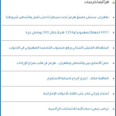
اقرأ أيضاً
خارجيات
طهران: سنبقي مضيق هرمز تحت سيطرتنا حتى تقبل واشنطن شروطنا
4091 انتهاكاً صهيونياً و1254 قتيلاً خلال 300 يوم في غزة
استهداف الجيش اللبناني يرفع منسوب التصعيد الصهيوني في الجنوب
عضّ الأصابع بين واشنطن وطهران.. هرمز في قلب صراع الإرادات
اتفاقية مكة.. تعزيز الردع لحماية الاستقرار
اعتداء إيراني غادر على ناقلة «أدنوك» الإماراتية
ترامب ينفي دعم نائبه للانتخابات الرئاسية