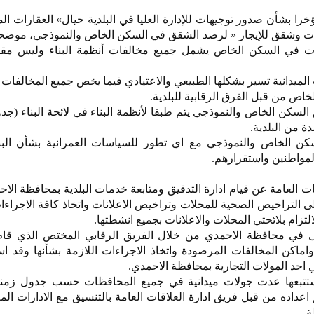
خرا بشأن صدور توجيهات للإدارة العليا في البلدية حيال» العقارات ال
ات وشقق للإيجار « لرصد الشقق في السكن الخاص والنموذجي، موضح
الفات في السكن الخاص يشمل جميع مخالفات أنظمة البناء وليس مق
الميدانية تسير بشكلها الطبيعي والاعتيادي فيما يخص جميع المخالفات
خاص من قبل الفرق الرقابية للبلدية.
لسكن الخاص والنموذجي يتم طبقا لأنظمة البناء في لائحة البناء (ج
ة من البلدية.
سكن الخاص والنموذجي مع اي تطور للسياسات العمرانية بشأن البنى
لمواطنين واستقرارهم.
ت العامة عن قيام ادارة التدقيق ومتابعة خدمات البلدية بمحافظة الا
ى التراخيص الصحية للمحلات وتراخيص الاعلانات واتخاذ كافة الاجراءات
لتزام بلائحتي المحلات والاعلانات بجميع انشطتها.
ولى في محافظة الاحمدي من خلال الفريق الرقابي المختص الذي قا
اماكن المخالفات المرصودة واتخاذ الاجراءات اللازمة بشأنها وقد 
 ستتبعها عدت جولات ميدانية في جميع المحافظات حسب جدول زمن
 اعداده من قبل فريق ادارة العلاقات العامة بالتنسيق مع الادارات المعن
لة