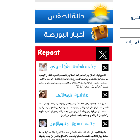
لغزو
ثمارات