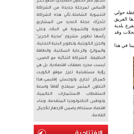
تتجاوز أطر التعاون التقليدي، لتضع حجر
الأساس لمرحلة جديدة من الشراكة
افظة حولي
التنموية الشاملة. ​تأتي هذه الشراكة
ها الفريق
لتُحرّك عجلة العديد من المشاريع
رع بلدية
الحيوية والتنموية في البلاد، وعلى
حلات وقد
رأسها تطوير مشروع “مدينة الحرير”
والجزر الكويتية، وتطوير البنية التحتية،
نا في هذا
والموانئ، والرعاية السكنية، والطاقة
النظيفة. الشراكة الثنائية مع الصين،
ليست مجرد صفقات اقتصادية، بل هي
رؤية مستقبلية تعزز موقع الكويت
كمركز تجاري ولوجستي إقليمي. ​هذا
التعاون المثمر سيفتح آفاقاً واسعة
لاستقطاب الاستثمارات العالمية،
وتوطين التكنولوجيا المتقدمة، وبناء
اقتصاد مستدام يضمن الازدهار للأجيال
القادمة.