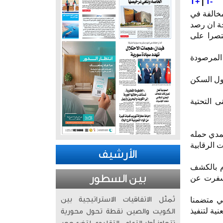
T+
|
T-
مخالفة في
ة ان رصد
تصرا على
 المرصودة
دول السكن
 التحتية
حمدي حمله
 الرقابية
الأرشيف
م بالكشف
بين السطور
اسفرت عن
ي متضمنا
تُمثّل الاتفاقيات الاستراتيجية بين
ية لتنفيذ
الكويت والصين نقطة تحول محورية