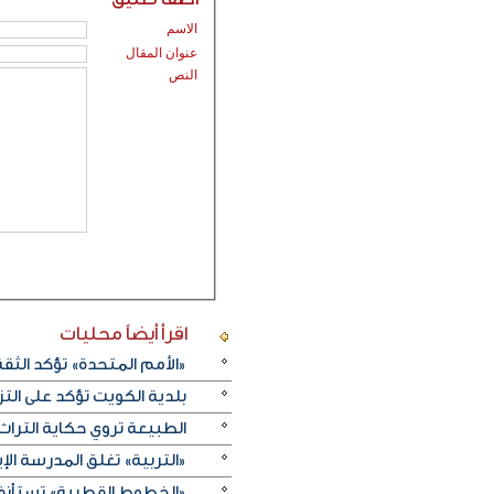
الاسم
عنوان المقال
النص
اقرأ أيضاً
محليات
«الأمم المتحدة» تؤكد الثقة ا
بلدية الكويت تؤكد على ال
الطبيعة تروي حكاية التراث.. و«خريف ظفار 2026
«التربية» تغلق المدرسة الإ
«الخطوط القطرية» تستأنف ر