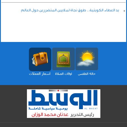
يد العطاء الكويتية.. طوق نجاة لملايين المتضررين حول العالم