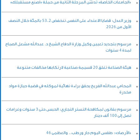
«الجامعات الخاصة» تدشّن المرحلة الثانية من حملة «اصنع مستقبلك»
وزير العدل: قضايا الاعتداء على النفس تنخفض 53.2 بالمئة خلال النصف
الأول من 2026
مرسوم بتجديد تعيين وكيل وزارة الدفاع الشيخ د. عبدالله مشعل الصباح
لمدة 4 سنوات
هيئة الصناعة تغلق 20 قسيمة صناعية لارتكابها مخالفات متنوعة
المحامي عبدالله الفريح يحقق براءة نهائية لموكله في قضية حيازة مواد
مخدرة
مرسوم بقانون لمكافحة التستر التجاري: الحبس حتى 3 سنوات وغرامات
تصل إلى 100 ألف دينار
«الأرصاد»: طقس اليوم حار ورطب.. والعظمى 46