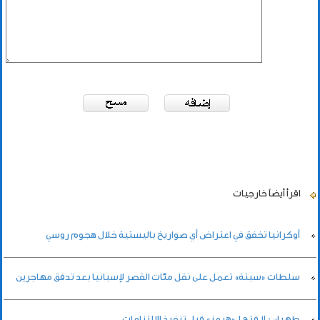
اقرأ أيضاً
خارجيات
أوكرانيا تخفق في اعتراض أي صواريخ باليستية خلال هجوم روسي
سلطات «سبتة» تعمل على نقل مئات القصر لإسبانيا بعد تدفق مهاجرين
طهران: لا فتح لـ«هرمز» قبل تنفيذ الالتزامات