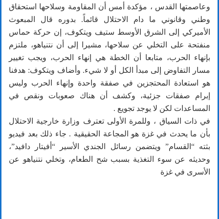
وعاصمتها القدس ، مؤكدة أمس أن المقاومة وسلاحها استحقاق
وطني وقانوني ما دام الاحتلال قائماً. بدوره قال المبعوث
الأميركي إلى الشرق الأوسط ستيف ويتكوف، إن حركة حماس
منفتحة على التخلي عن سلاحها، مشيرا إلى أن نتنياهو، ملتزم
بإنهاء الحرب، متابعا أن الخطة هي إنهاء الحرب، ويجب تغيير
مسار التفاوض إلى مبدأ الكل أو لا شيء. وأضاف ويتكوف: هدفنا
هو استعادة المحتجزين في صفقة واحدة وإنهاء الحرب وليس
إبرام صفقات جزئية، وكشف أن هناك صعوبات ونقص في
المساعدات لكن لا يوجد تجويع .
في ذات السياق ، وللمرة الأولى تعترف وزارة خارجية الاحتلال
بأن ما يحدث في غزة هو المجاعة الحقيقية . جاء ذلك بعد فيديو
بثته “القسام” ويتضمن رسائل الجندي الأسير “أفيتار دافيد”،
وحديثه عن سوء التغذية بسبب شح الطعام، وتخلي نتنياهو عن
الأسرى في غزة