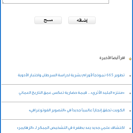
اقرأ أيضاً
الأخيرة
تطوير 665 نموذجاً لأورام بشرية لدراسة السرطان واختبار الأدوية
«منتزه البليد الأثري».. قيمة حضارية تعكس عمق التاريخ العماني
الكويت تحقق إنجازاً عالمياً جديداً في «التصوير الفوتوغرافي»
اكتشاف علمي جديد يعد بطفرة في التشخيص المبكر لـ «الزهايمر»