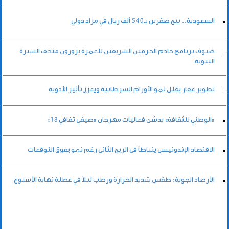
السعودية.. بيع صقرين بـ540 ألف ريال في مزاد دولي
ضيوف برنامج خادم الحرمين الشريفين للعمرة يزورون متحف السيرة
النبوية
تطوير عقار يقلل نمو الأورام السرطانية ويعزز تأثير الأدوية
«الوطني للثقافة» يدشن فعاليات مهرجان «صيفي ثقافي 18»
الاقتصاد الإندونيسي يتباطأ في الربع الثاني رغم نمو يفوق التوقعات
الأرصاد الجوية: طقس شديد الحرارة ورطب ليلاً في عطلة نهاية الأسبوع