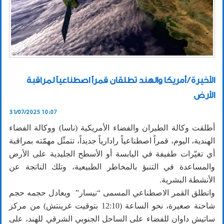
الأخيرة / أمريكا والهند تطلقان قمراً اصطناعياً لمراقبة
الأرض
31/07/2025 10:07
أطلقت وكالة الطيران والفضاء الأمريكية (ناسا) ووكالة الفضاء
الهندية، اليوم، قمراً اصطناعياً رادارياً جديداً، تتمثّل مهمّته بمراقبة
أي تغيّرات طفيفة في اليابسة أو الأسطح الجليدية على الأرض
والمساعدة في التنبؤ بالمخاطر الطبيعية، وتلك الناتجة عن
الأنشطة البشرية.
وانطلق القمر الاصطناعي المسمى “نيسار” ويعادل حجمه حجم
شاحنة صغيرة، نحو الساعة (12:10 بتوقيت غرينتش) من مركز
ساتيش داوان للفضاء على الساحل الجنوبي الشرقي للهند، على