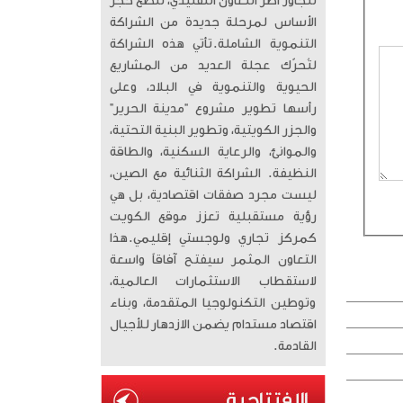
تتجاوز أطر التعاون التقليدي، لتضع حجر
الأساس لمرحلة جديدة من الشراكة
التنموية الشاملة. ​تأتي هذه الشراكة
لتُحرّك عجلة العديد من المشاريع
الحيوية والتنموية في البلاد، وعلى
رأسها تطوير مشروع “مدينة الحرير”
والجزر الكويتية، وتطوير البنية التحتية،
والموانئ، والرعاية السكنية، والطاقة
النظيفة. الشراكة الثنائية مع الصين،
ليست مجرد صفقات اقتصادية، بل هي
رؤية مستقبلية تعزز موقع الكويت
كمركز تجاري ولوجستي إقليمي. ​هذا
التعاون المثمر سيفتح آفاقاً واسعة
لاستقطاب الاستثمارات العالمية،
وتوطين التكنولوجيا المتقدمة، وبناء
اقتصاد مستدام يضمن الازدهار للأجيال
القادمة.