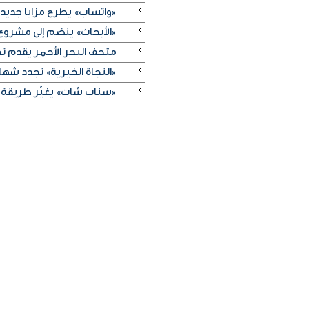
«واتساب» يطرح مزايا جديد
«الأبحاث» ينضم إلى مشروع 
متحف البحر الأحمر يقدم تج
«النجاة الخيرية» تجدد شهادة
«سناب شات» يغيّر طريقة 