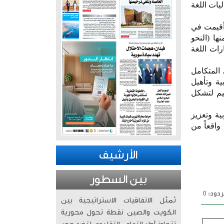
 تحت عنوان (جماليات اللغة
 شهدت مشاركة 326 مشاركاً و130 خريجاً، وأقيمت في
منها (النحو
رات اللغة
 المتكامل
لعربية وتأهيل
ليم لتشكل
ية وتعزيز
واقعاً من
الأرشيف
بين السطور
دود: 0
تُمثّل الاتفاقيات الاستراتيجية بين
الكويت والصين نقطة تحول محورية