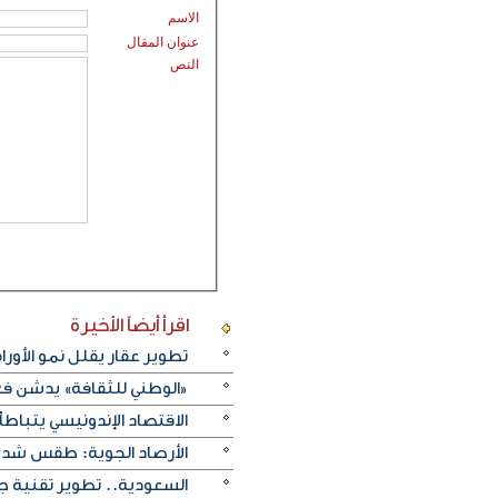
الاسم
عنوان المقال
النص
اقرأ أيضاً
الأخيرة
تطوير عقار يقلل نمو الأورام
«الوطني للثقافة» يدشن فعا
الاقتصاد الإندونيسي يتباطأ 
الأرصاد الجوية: طقس شديد 
السعودية.. تطوير تقنية ج