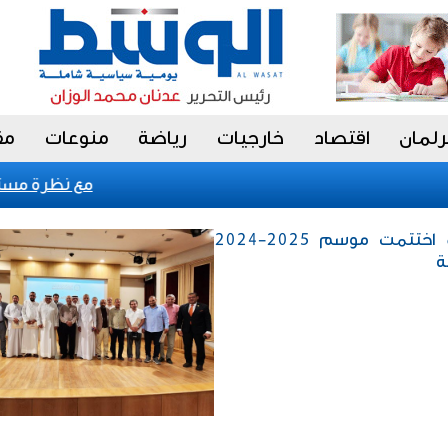
رلمان
اقتصاد
خارجيات
رياضة
منوعات
مق
«فيتش» تؤكد التصنيف السيادي للكويت عند «
الأخيرة / «البابطين الثقافية» اختتمت موسم 2025-2024
ة