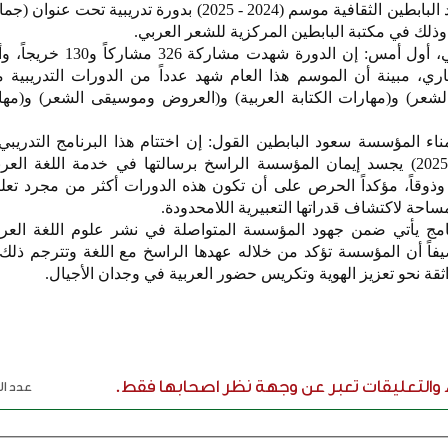
اختتمت مؤسسة عبد العزيز سعود البابطين الثقافية موسم (2024 - 2025) بدورة تدريبية
وذلك في مكتبة البابطين المركزية للشعر العربي.
وقالت المؤسسة في بيان صحفي، أول أمس: إن الدورة
 حتى 23 يوليو الجاري، مبينة أن الموسم هذا العام شهد عدداً من الدورات التدريبية 
لشعر) و(مهارات الكتابة العربية) و(العروض وموسيقى الشعر) و(مها
 المؤسسة سعود البابطين القول: إن اختتام هذا البرنامج التدريبي
المجاني للموسم الثقافي (2024-2025) يجسد إيمان المؤسسة الراسخ برسالتها في خدمة اللغة ا
ماً وذوقاً، مؤكداً الحرص على أن تكون هذه الدورات أكثر من مجرد تع
ساحة لاكتشاف قدراتها التعبيرية اللامحدودة.
رنامج يأتي ضمن جهود المؤسسة المتواصلة في نشر علوم اللغة العرب
يفاً أن المؤسسة تؤكد من خلاله عهدها الراسخ مع اللغة وتترجم ذلك 
ة نحو تعزيز الهوية وتكريس حضور العربية في وجدان الأجيال.
ء والتعليقات تعبر عن وجهة نظر اصحابها فقط.
عدد الر