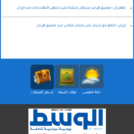
طهران: مضيق هرمز سيظل مغلقا حتى تنتهي التهديدات ضد إيران
إيران: اتفاق مع عُمان على مسار ملاحي عبر مضيق هرمز