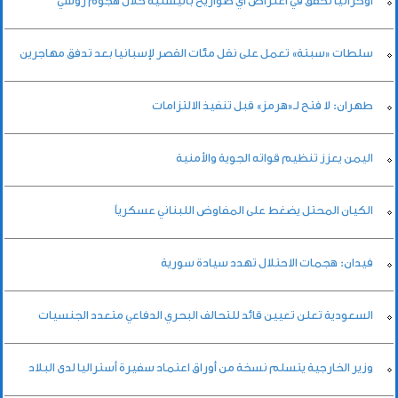
أوكرانيا تخفق في اعتراض أي صواريخ باليستية خلال هجوم روسي
سلطات «سبتة» تعمل على نقل مئات القصر لإسبانيا بعد تدفق مهاجرين
طهران: لا فتح لـ«هرمز» قبل تنفيذ الالتزامات
اليمن يعزز تنظيم قواته الجوية والأمنية
الكيان المحتل يضغط على المفاوض اللبناني عسكرياً
فيدان: هجمات الاحتلال تهدد سيادة سورية
السعودية تعلن تعيين قائد للتحالف البحري الدفاعي متعدد الجنسيات
وزير الخارجية يتسلم نسخة من أوراق اعتماد سفيرة أستراليا لدى البلاد