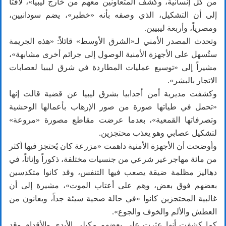
من كل إنسانية، وكشف المتعاونين معهم من خارج ليبيا»، لافتاً
إلى أن التشكيل، الذي وصفه بأنه «خطير»، يضم سودانيين،
ومصرياً، وأربعة ليبيين.
وتحدث المصدر الأمني لـ«الشرق الأوسط» قائلاً: «هذه الجريمة
ستُسهل على الأجهزة الأمنية الوصول إلى جرائم أخرى مشابهة»،
مشيراً إلى «توسيع عمليات المطاردة في شرق ليبيا لعصابات
الاتجار بالبشر».
وكشفت مديرية أمن أجدابيا بشرق ليبيا عن قضية قالت إنها
«تحمل في طياتها صورة من صور الإرهاب بأعمالها الوحشية
وتصرفاتها القمعية»، بعدما عرضت مقاطع مصورة «مروعة»
لتشكيل عصابي وهو يعذب محتجزين.
وأوضحت أن الأجهزة الأمنية داهمت «مزرعة كان يُحتجز فيها أكثر
من مائة مهاجر غير شرعي من جنسيات مختلفة، ذكوراً وإناثاً، في
دهاليز مظلمة ضيقة يصعب فيها التنفس، وقد كانوا متكدسين
بعضهم فوق بعض، وهم على أعتاب الموت»، مشيرة إلى أن
غالبية المحتجزين كانوا «في حالة صحية سيئة جداً، ويعانون من
العطش والألم والخوف والجوع».
كما كشفت أنها عثرت على بعضهم مكبلي الأيدي والأقدام وقد