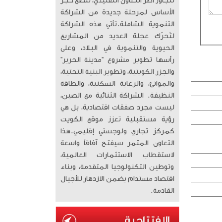
تتجاوز أطر التعاون التقليدي، لتضع حجر
الأساس لمرحلة جديدة من الشراكة
التنموية الشاملة. ​تأتي هذه الشراكة
لتُحرّك عجلة العديد من المشاريع
الحيوية والتنموية في البلاد، وعلى
رأسها تطوير مشروع “مدينة الحرير”
والجزر الكويتية، وتطوير البنية التحتية،
والموانئ، والرعاية السكنية، والطاقة
النظيفة. الشراكة الثنائية مع الصين،
ليست مجرد صفقات اقتصادية، بل هي
رؤية مستقبلية تعزز موقع الكويت
كمركز تجاري ولوجستي إقليمي. ​هذا
التعاون المثمر سيفتح آفاقاً واسعة
لاستقطاب الاستثمارات العالمية،
وتوطين التكنولوجيا المتقدمة، وبناء
اقتصاد مستدام يضمن الازدهار للأجيال
القادمة.