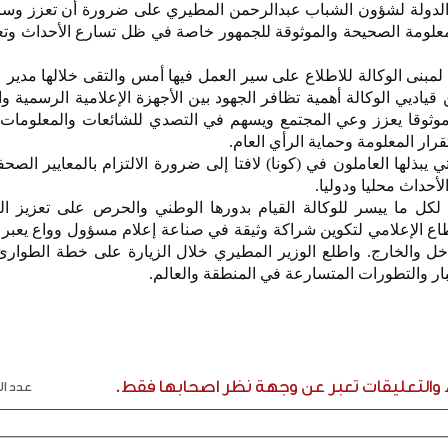
ر الدولة لشؤون الشباب عبدالرحمن المطيري على ضرورة أن تعزز وسائ
علومة الصحيحة والموثوقة للجمهور خاصة في ظل تسارع الأحداث وتع
 لمبنى الوكالة للاطلاع على سير العمل فيها أمس والتقى خلالها مدير ع
ياديي الوكالة أهمية تظافر الجهود بين الأجهزة الإعلامية الرسمية و
وثوقا يعزز وعي المجتمع ويسهم في التصدي للشائعات والمعلومات 
ر المعلومة وحماية الرأي العام.
 يبذلها العاملون في (كونا) لافتا إلى ضرورة الالتزام بالمعايير الصحفي
حداث محليا ودوليا.
 لكل ما ييسر للوكالة القيام بدورها الوطني والحرص على تعزيز ال
ع الإعلامي لتكوين شراكة وثيقة في صناعة إعلام مسؤول وواع يعب
ل والخارج. واطلع الوزير المطيري خلال الزيارة على خطة الطوارئ 
أخبار والتطورات المتسارعة في المنطقة والعالم.
ء والتعليقات تعبر عن وجهة نظر اصحابها فقط.
عدد الر