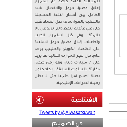
للميزانية العامة خاصة مع استمرار
إغلاق مضيق هرمز والانفصال شبه
الكامل بين أسعار النفط المسجلة
والفعلية بالموازنة، في ظل اعتماد شبه
كلي على عائدات النفط والتي تزيد عن 90
بالمئة. وفي ظل استمرار الحرب
وتداعيات إغلاق مضيق هرمز السلبية
على الاقتصاد الكويتي والخليجي بوجه
عام، فإن عجز الموازنة الحالية قد يزيد
على 7 مليارات دينار، وهو رقم ضخم
مقارنة بالسنوات السابقة. إيجاد حلول
بديلة أصبح أمراً حتمياً حتى لا نظل
رهينة الصراعات الإقليمية.
Tweets by @Alwasatkuwait
في الصميم