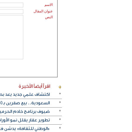
الاسم
عنوان المقال
النص
اقرأ أيضاً
الأخيرة
اكتشاف علمي جديد يعد بطف
السعودية.. بيع صقرين بـ540 ألف ريال في مزاد دولي
ضيوف برنامج خادم الحرمين
تطوير عقار يقلل نمو الأورام
«الوطني للثقافة» يدشن فعا