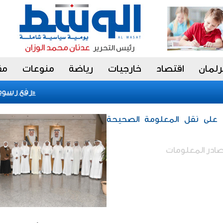
رلمان
اقتصاد
خارجيات
رياضة
منوعات
مق
اكتشاف علمي جديد يعد بطفرة في التشخيص المبكر لـ «الزهايمر»
رفع رسوم تس
دد على نقل المعلومة الصحيحة
صادر المعلومات