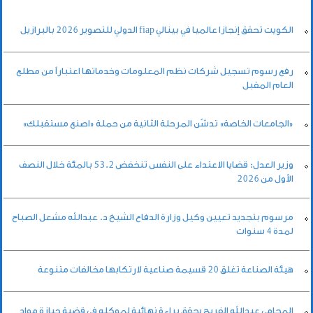
الكويت تحقق إنجازا عالميا في بينالي fiap الدولي للتصوير 2026 بالبرازيل
رفع رسوم تسجيل شركات نظم المعلومات وخدماتها اعتباراً من مطلع
العام المقبل
«الجامعات الخاصة» تدشّن المرحلة الثانية من حملة «اصنع مستقبلك»
وزير العدل: قضايا الاعتداء على النفس تنخفض 53.2 بالمئة خلال النصف
الأول من 2026
مرسوم بتجديد تعيين وكيل وزارة الدفاع الشيخ د. عبدالله مشعل الصباح
لمدة 4 سنوات
هيئة الصناعة تغلق 20 قسيمة صناعية لارتكابها مخالفات متنوعة
المحامي عبدالله الفريح يحقق براءة نهائية لموكله في قضية حيازة مواد