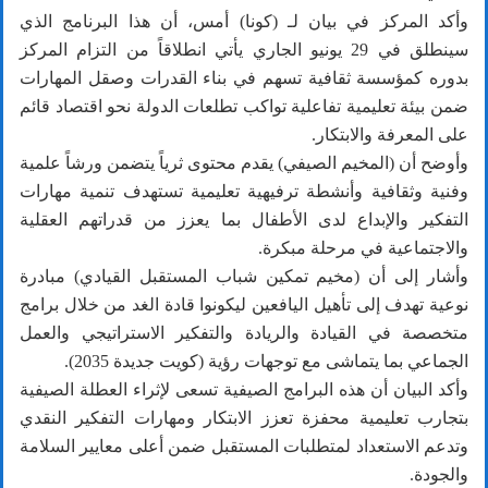
وأكد المركز في بيان لـ (كونا) أمس، أن هذا البرنامج الذي
سينطلق في 29 يونيو الجاري يأتي انطلاقاً من التزام المركز
بدوره كمؤسسة ثقافية تسهم في بناء القدرات وصقل المهارات
ضمن بيئة تعليمية تفاعلية تواكب تطلعات الدولة نحو اقتصاد قائم
على المعرفة والابتكار.
وأوضح أن (المخيم الصيفي) يقدم محتوى ثرياً يتضمن ورشاً علمية
وفنية وثقافية وأنشطة ترفيهية تعليمية تستهدف تنمية مهارات
التفكير والإبداع لدى الأطفال بما يعزز من قدراتهم العقلية
والاجتماعية في مرحلة مبكرة.
وأشار إلى أن (مخيم تمكين شباب المستقبل القيادي) مبادرة
نوعية تهدف إلى تأهيل اليافعين ليكونوا قادة الغد من خلال برامج
متخصصة في القيادة والريادة والتفكير الاستراتيجي والعمل
الجماعي بما يتماشى مع توجهات رؤية (كويت جديدة 2035).
وأكد البيان أن هذه البرامج الصيفية تسعى لإثراء العطلة الصيفية
بتجارب تعليمية محفزة تعزز الابتكار ومهارات التفكير النقدي
وتدعم الاستعداد لمتطلبات المستقبل ضمن أعلى معايير السلامة
والجودة.