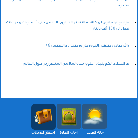
مخدرة
مرسوم بقانون لمكافحة التستر التجاري: الحبس حتى 3 سنوات وغرامات
تصل إلى 100 ألف دينار
«الأرصاد»: طقس اليوم حار ورطب.. والعظمى 46
يد العطاء الكويتية.. طوق نجاة لملايين المتضررين حول العالم