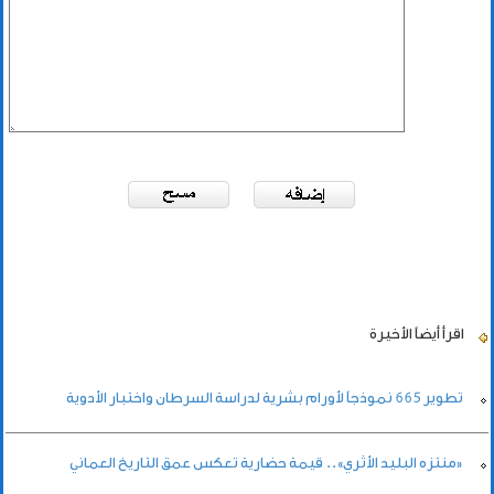
اقرأ أيضاً
الأخيرة
تطوير 665 نموذجاً لأورام بشرية لدراسة السرطان واختبار الأدوية
«منتزه البليد الأثري».. قيمة حضارية تعكس عمق التاريخ العماني