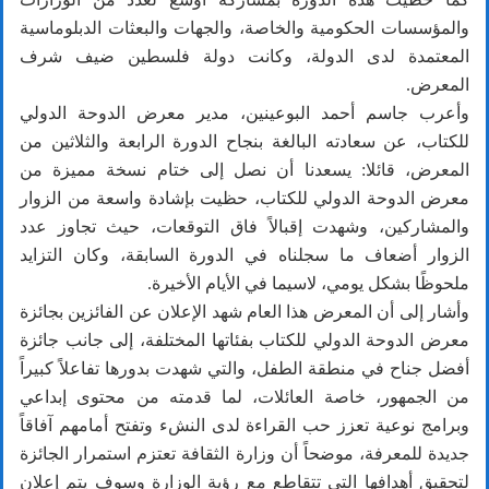
والمؤسسات الحكومية والخاصة، والجهات والبعثات الدبلوماسية
المعتمدة لدى الدولة، وكانت دولة فلسطين ضيف شرف
المعرض.
وأعرب جاسم أحمد البوعينين، مدير معرض الدوحة الدولي
للكتاب، عن سعادته البالغة بنجاح الدورة الرابعة والثلاثين من
المعرض، قائلا: يسعدنا أن نصل إلى ختام نسخة مميزة من
معرض الدوحة الدولي للكتاب، حظيت بإشادة واسعة من الزوار
والمشاركين، وشهدت إقبالاً فاق التوقعات، حيث تجاوز عدد
الزوار أضعاف ما سجلناه في الدورة السابقة، وكان التزايد
ملحوظًا بشكل يومي، لاسيما في الأيام الأخيرة.
وأشار إلى أن المعرض هذا العام شهد الإعلان عن الفائزين بجائزة
معرض الدوحة الدولي للكتاب بفئاتها المختلفة، إلى جانب جائزة
أفضل جناح في منطقة الطفل، والتي شهدت بدورها تفاعلاً كبيراً
من الجمهور، خاصة العائلات، لما قدمته من محتوى إبداعي
وبرامج نوعية تعزز حب القراءة لدى النشء وتفتح أمامهم آفاقاً
جديدة للمعرفة، موضحاً أن وزارة الثقافة تعتزم استمرار الجائزة
لتحقيق أهدافها التي تتقاطع مع رؤية الوزارة وسوف يتم إعلان