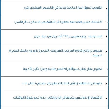
الكويت تحقق إنجازاً عالمياً جديداً في «التصوير الفوتوغرافي»
اكتشاف علمي جديد يعد بطفرة في التشخيص المبكر لـ «الزهايمر»
السعودية.. بيع صقرين بـ540 ألف ريال في مزاد دولي
ضيوف برنامج خادم الحرمين الشريفين للعمرة يزورون متحف السيرة
النبوية
تطوير عقار يقلل نمو الأورام السرطانية ويعزز تأثير الأدوية
«الوطني للثقافة» يدشن فعاليات مهرجان «صيفي ثقافي 18»
الاقتصاد الإندونيسي يتباطأ في الربع الثاني رغم نمو يفوق التوقعات