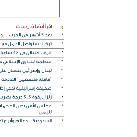
اقرأ أيضاً
خارجيات
بعد 5 أشهر من الحرب.. بوادر اتفاق "وشيك" لفتح مضيق هرمز
تركيا: سنواصل العمل مع "
غزة.. قتيلان في 48 ساعة يرفعان حصيلة ضحايا الإبادة إلى 73 ألفا و384
منظمة التعاون الإسلامي ت
لبنان وإسرائيل يتفقان على
"قافلة فلسطين" القادمة م
صحيفة إسرائيلية تدعي إطل
زلزال بقوة 5.5 درجة يضرب ألاسكا الأمريكية
مجلس الأمن يدين الهجمات 
لليمن
السعودية.. معالم وأبراج ت