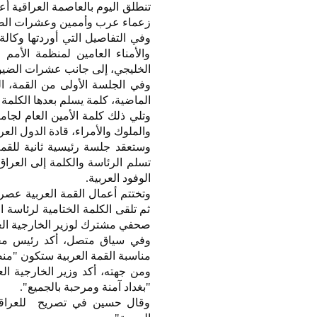
تنطلق اليوم بالعاصمة العراقية أع
زعماء عرب وأممين وعشرات الضيو
وفي التفاصيل التي أوردتها وكا
والأمناء العامين لمنظمة الأمم
الخليجي، إلى جانب عشرات الضيوف 
وفي الجلسة الأولى من القمة، ا
الماضية، كلمة يسلم بعدها الكلمة و
وتلي ذلك كلمة الأمين العام لجام
والملوك والأمراء، قادة الدول الع
وستعقد جلسة رئيسية ثانية للقمة 
تسلم الرئاسة والكلمة إلى العراق،
الوفود العربية.
وتختتم أعمال القمة العربية عصرا،
ثم تلقى الكلمة الختامية لرئاسة ا
صحفي مشترك لوزير الخارجية العرا
وفي سياق متصل، أكد رئيس مجل
مناسبة القمة العربية ستكون "من
ومن جهته، أكد وزير الخارجية ا
"بغداد آمنة ومرحبة بالجميع".
وقال حسين في تصريح للعراقية 