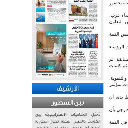
سة، بحضور
عماء عرب،
س التعاون
ئيس القمة
ت الرؤساء
سابقة، ثم
 ثم كلمات
التنموية،
دث بمؤتمر
الأرشيف
 يده، أن
بين السطور
خارجي بأن
تُمثّل الاتفاقيات الاستراتيجية بين
الكويت والصين نقطة تحول محورية
في القمة