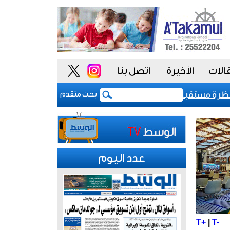
الات
الأخيرة
اتصل بنا
ف السيادي للكويت عند «-aa» مع نظرة مستقبلية مستقرة
بعد 5 أشهر من الحرب.. بوادر اتفاق "وشيك" لفتح مضيق هرمز
بحث متقدم
عدد اليوم
T+
|
T-