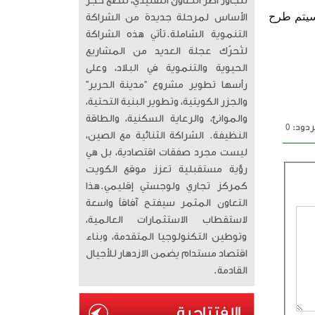
تتجاوز أطر التعاون التقليدي، لتضع حجر
"سيتم طرح
الأساس لمرحلة جديدة من الشراكة
التنموية الشاملة. ​تأتي هذه الشراكة
لتُحرّك عجلة العديد من المشاريع
الحيوية والتنموية في البلاد، وعلى
رأسها تطوير مشروع “مدينة الحرير”
والجزر الكويتية، وتطوير البنية التحتية،
والموانئ، والرعاية السكنية، والطاقة
دود: 0
النظيفة. الشراكة الثنائية مع الصين،
ليست مجرد صفقات اقتصادية، بل هي
رؤية مستقبلية تعزز موقع الكويت
كمركز تجاري ولوجستي إقليمي. ​هذا
التعاون المثمر سيفتح آفاقاً واسعة
لاستقطاب الاستثمارات العالمية،
وتوطين التكنولوجيا المتقدمة، وبناء
اقتصاد مستدام يضمن الازدهار للأجيال
القادمة.