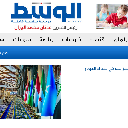
رلمان
اقتصاد
خارجيات
رياضة
منوعات
مق
«فيتش» تؤكد التصني
لعربية في بغداد اليوم