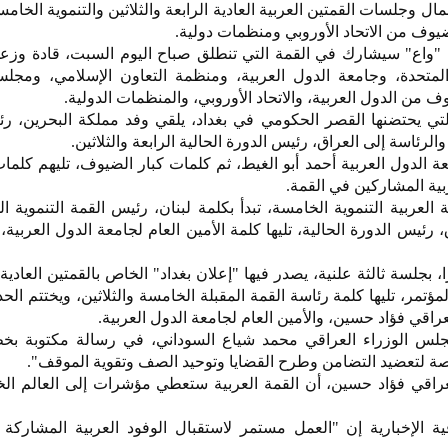
مال وجلسات القمتين العربية العادية الرابعة والثلاثين والتنموية الخام
ف من الاتحاد الأوروبي ومنظمات دولية.
لة "واع" سيشارك في القمة التي تنطلق صباح اليوم السبت، قادة وز
 المتحدة، وجامعة الدول العربية، ومنظمة التعاون الإسلامي، ومجل
من الدول العربية، والاتحاد الأوروبي، والمنظمات الدولية.
لتي يحتضنها القصر الحكومي في بغداد، يلقي وفد مملكة البحرين، ر
الرئاسة إلى العراق، رئيس الدورة الحالية الرابعة والثلاثين.
عة الدول العربية أحمد أبو الغيط، ثم كلمات كبار الضيوف، تليهم كلما
ربية المشاركين في القمة.
العربية التنموية الخامسة، تبدأ بكلمة لبنان، رئيس القمة التنموية ال
 رئيس الدورة الحالية، تليها كلمة الأمين العام لجامعة الدول العربية،
 بجلسة ثالثة علنية، يصدر فيها "إعلان بغداد" الخاص بالقمتين العادية و
لمؤتمر، تليها كلمة رئاسة القمة المقبلة الخامسة والثلاثين، ويختتم الح
قي فؤاد حسين، والأمين العام لجامعة الدول العربية.
س الوزراء العراقي محمد شياع السوداني، في رسالة مكتوبة بخط
صة لتعضيد التضامن وطرح القضايا وتوحيد الصف وتقوية الموقف".
لعراقي فؤاد حسين، أن القمة العربية ستعطي مؤشرات إلى العالم ال
الإخبارية إن "العمل مستمر لاستقبال الوفود العربية المشاركة 