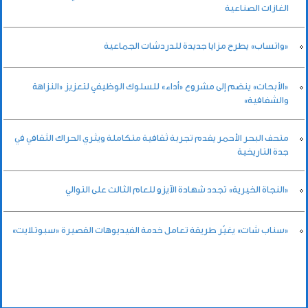
الغازات الصناعية
«واتساب» يطرح مزايا جديدة للدردشات الجماعية
«الأبحاث» ينضم إلى مشروع «أداء» للسلوك الوظيفي لتعزيز «النزاهة
والشفافية»
متحف البحر الأحمر يقدم تجربة ثقافية متكاملة ويثري الحراك الثقافي في
جدة التاريخية
«النجاة الخيرية» تجدد شهادة الآيزو للعام الثالث على التوالي
«سناب شات» يغيّر طريقة تعامل خدمة الفيديوهات القصيرة «سبوتلايت»