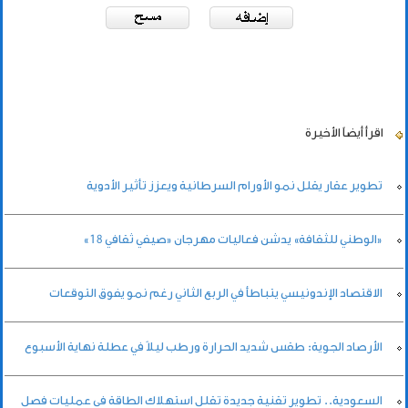
اقرأ أيضاً
الأخيرة
تطوير عقار يقلل نمو الأورام السرطانية ويعزز تأثير الأدوية
«الوطني للثقافة» يدشن فعاليات مهرجان «صيفي ثقافي 18»
الاقتصاد الإندونيسي يتباطأ في الربع الثاني رغم نمو يفوق التوقعات
الأرصاد الجوية: طقس شديد الحرارة ورطب ليلاً في عطلة نهاية الأسبوع
السعودية.. تطوير تقنية جديدة تقلل استهلاك الطاقة في عمليات فصل