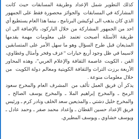
كذلك التطوير شمل الإعداد وطريقة المسابقات حيث كانت
المشاركة في المسابقات والجوائز محصورة فقط على الجمهور
الذي كان يذهب الى لوكيشن البرنامج ، بينما هذا العام يستطيع أي
احد من الجمهور المشاركة من خلال الباركود، بالإضافة الى ان
طريقة الأسئلة أصبحت تعتمد على معلومات مهمة يقدمها
المذيعان قبل طرح السؤال وهو ما سهل الأمر على المتسابقين
لاسيما في ظل وجود أربع خيارات “عزف وفخر وأمثال وغطاوي،
الفن ، الكويت عاصمة الثقافة والإعلام العربي”، وهذه المحاور
الأربعة برزت التراث والثقافة الكويتية ومعالم دولة الكويت من
خلال معلومات منوعة .
يذكر أن فريق العمل تألف من المشرف العام والمخرج سعود
الرمح ـ والمخرج إبراهيم الملا ـ والمخرج يوسف الصالح ـ
والمخرج خليل دشتي ـ والمذيعين سعد الخلف ونادر كرم ـ ورئيس
فريق الإعداد حسين القطان ـ وإعداد محمد صفر ـ وحمد عادل ـ
ويوسف خشاوي ـ ويوسف المطيري.