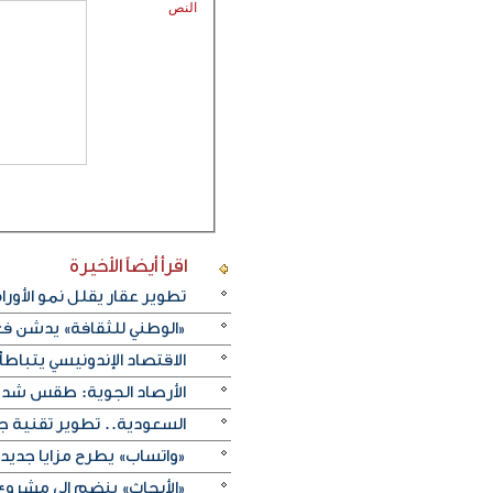
النص
اقرأ أيضاً
الأخيرة
تطوير عقار يقلل نمو الأورام
«الوطني للثقافة» يدشن فعا
الاقتصاد الإندونيسي يتباطأ 
الأرصاد الجوية: طقس شديد 
السعودية.. تطوير تقنية ج
«واتساب» يطرح مزايا جديد
«الأبحاث» ينضم إلى مشروع 