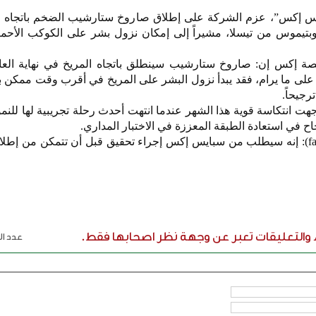
 إكس”، عزم الشركة على إطلاق صاروخ ستارشيب الضخم باتجاه ا
لاً بروبوت أوبتيموس من تيسلا، مشيراً إلى إمكان نزول بشر على الكوكب الأح
إكس إن: صاروخ ستارشيب سينطلق باتجاه المريخ في نهاية العام
 على ما يرام، فقد يبدأ نزول البشر على المريخ في أقرب وقت ممكن 
انتكاسة قوية هذا الشهر عندما انتهت أحدث رحلة تجريبية لها للنمو
ح في استعادة الطبقة المعززة في الاختبار المداري.
وقالت إدارة الطيران الفدرالية (faa): إنه سيطلب من سبايس إكس إجراء تحقيق قبل أن تتمكن من 
ء والتعليقات تعبر عن وجهة نظر اصحابها فقط.
عدد الر