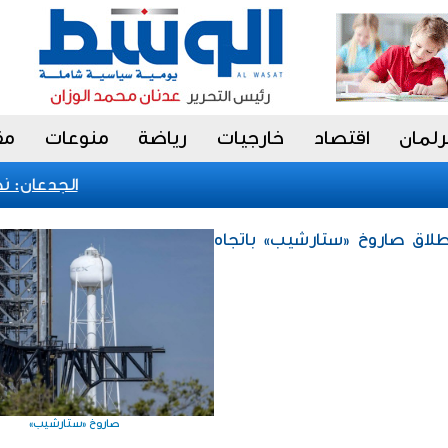
رلمان
اقتصاد
خارجيات
رياضة
منوعات
مق
الجدعان: نظام
إطلاق صاروخ «ستارشيب» باتجاه
صاروخ «ستارشيب»