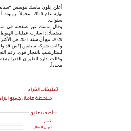
أعلن إيلون ماسك مؤسس “سبايس
نهاية عام 2026، محم
سنوات.
وقال ماسك عبر صفحته في منصة 
مضيفاً: إذا سارت عمليات الهبوط
2029، مع أن سنة 2031 هي الأكثر ترجيحاً.
وكانت شركة سبايس إكس قد واجهت 
لستارشيب بانفجار قوي، رغم النجا
مجدداً.
تعليقات القراء
ملاحظة هامة: جميع الارا
أضف تعليق
الاسم
عنوان المقال