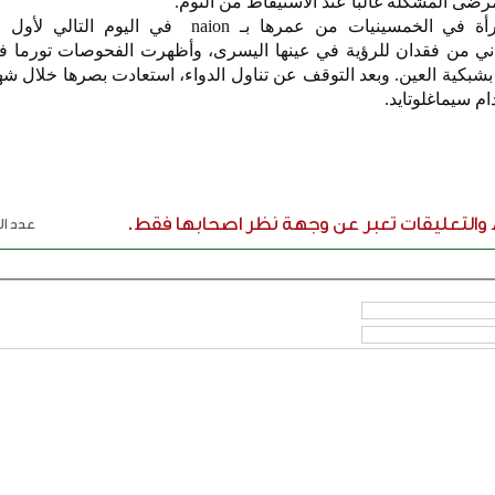
رضى المشكلة غالباً عند الاستيقاظ من النوم.
وفي إحدى الحالات، أصيبت امرأة في الخمسينيات من عمرها بـ naion في ا
اني من فقدان للرؤية في عينها اليسرى، وأظهرت الفحوصات تورما 
ة بشبكية العين. وبعد التوقف عن تناول الدواء، استعادت بصرها خلال شه
م سيماغلوتايد.
ء والتعليقات تعبر عن وجهة نظر اصحابها فقط.
عدد الر