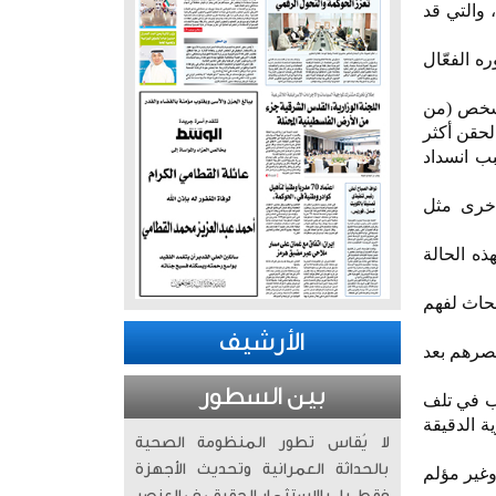
والتي قد
ه الفعّال
في الولايات المتحدة، شملت أكثر من 37 مليون شخص (من
دمي هذه الحقن أكثر
na)، وهي حالة تحدث بسبب انسداد
أخرى مثل
ذه الحالة
بحاث لفهم
الأرشيف
 حالات لمرضى فقدوا بصرهم بعد
بين السطور
بب في تلف
ة الدقيقة
لا يُقاس تطور المنظومة الصحية
بالحداثة العمرانية وتحديث الأجهزة
ان مفاجئ وغير مؤلم