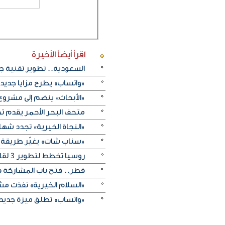
اقرأ أيضاً
الأخيرة
السعودية.. تطوير تقنية ج
«واتساب» يطرح مزايا جديد
«الأبحاث» ينضم إلى مشروع 
متحف البحر الأحمر يقدم تج
«النجاة الخيرية» تجدد شهادة
«سناب شات» يغيّر طريقة 
روسيا تخطط لتطوير 3 لقاحات جديدة للسرطان
قطر.. فتح باب المشاركة في 
«السلام الخيرية» نفذت مشروع «إبصار
«واتساب» تطلق ميزة جديدة