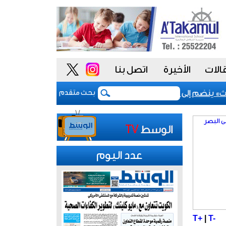
الات
الأخيرة
اتصل بنا
» ينضم إلى مشروع «أداء» للسلوك الوظيفي لتعزيز «النزاهة والشف
بحث متقدم
عدد اليوم
T+
|
T-