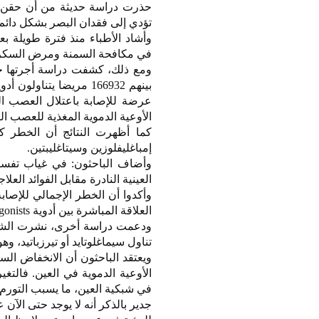
حذرت دراسة حديثة من أن حقن إن
تؤدي إلى فقدان البصر بشكل دائم
وأشاد الأطباء منذ فترة طويلة بع
في مكافحة السمنة ومرض السكري 
الأوعية الدموية المغذية للعصب ا
كما أظهرت النتائج أن الخطر ك
إمباغليفلوزين وسيتاغليبتين.
وأضاف الباحثون: في غياب تفسير 
العينية النادرة مقابل الفوائد العلا
وأكدوا أن الخطر الإجمالي للإصابة
العلاقة المباشرة بين أدوية glp-1 agonists مثل سيماغلوتايد وحدوث هذا المرض العيني.
تناول سيماغلوتايد أو تيرزباتيد، و
ويعتقد الباحثون أن الانخفاض ال
الأوعية الدموية في العين. فالتغ
في شبكية العين، ما يسبب التورم