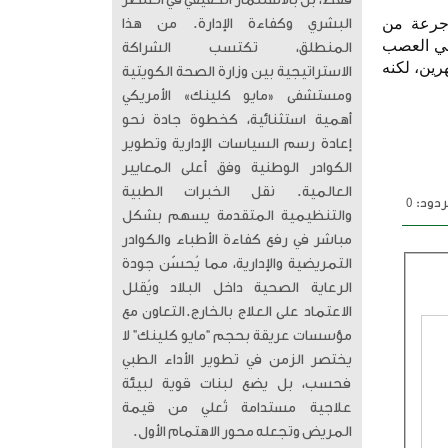
فقط، بل بالاستثمار الحقيقي في العنصر
ليوم التالي لأول جرعة من
البشري وكفاءة الإدارة. من هذا
في العصب
المنطلق، تكتسب الشراكة
رين، لكنه
الاستراتيجية بين وزارة الصحة الكويتية
ومستشفى «مايو كلينك» الأمريكي
أهمية استثنائية، كخطوة جادة نحو
إعادة رسم السياسات الإدارية وتطوير
الكوادر الوطنية وفق أعلى المعايير
العالمية. ​ نقل الخبرات الطبية
دود: 0
والتنظيمية المتقدمة يسهم بشكل
مباشر في رفع كفاءة الأطباء والكوادر
التمريضية والإدارية، مما يُحسّن جودة
الرعاية الصحية داخل البلاد ويُقلل
الاعتماد على العلاج بالخارج. ​التعاون مع
مؤسسات عريقة بحجم “مايو كلينك” لا
يختصر الزمن في تطوير الأداء الطبي
فحسب، بل يضع لبنات قوية لبيئة
علاجية مستدامة تُعلي من قيمة
المريض وتجعله محور الاهتمام الأول.