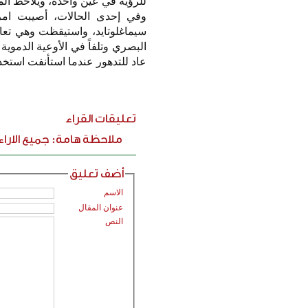
للرؤية في عين واحدة، ويلاحظ الم
سيماغلوتايد، واستيقظت وهي تع
البصري وتلفاً في الأوعية الدموي
عاد للتدهور عندما استأنفت استخدا
تعليقات القراء
ملاحظة هامة: جميع الارا
أضف تعليق
الاسم
عنوان المقال
النص