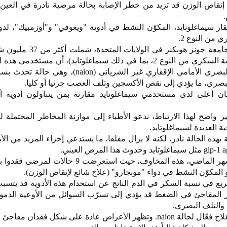
قاص الوزن قد تزيد من خطر الإصابة بحالة مرضية نادرة في العين، 
.
قار سيماغلوتايد، المكوّن النشط في أدوية "ويغوفي" و"أوزمبيك"، لدور
من النوع 2.
ومع ذلك، كشفت دراسة أجرتها جامعة جونز هوبكنز 
بينهم 166932 مريضا يتناولون أدوية السكري من النوع 2، بما في ذلك سيماغلوتايد)، أن مستخ
عرضة للإصابة باعتلال العصب البصري الأمامي الإقفاري غير الشرياني (ion
لبصري، ما يؤدي إلى نقص الأكسجين وتلف العصب جزئيا أو كليا.
ان أعلى لدى مستخدمي سيماغلوتايد مقارنة بمن يتناولون أدوية 
واضح لهذا الارتباط، ندعو الأطباء إلى موازنة المخاطر المحتملة له
جية العديدة لسيماغلوتايد.
 بهذه الحالة نادر، لكنه لا يزال مقلقا، ما يستدعي إجراء المزيد من الأ
ودعمت دراسة أخرى، نشرت الشهر الماضي، هذه المخاوف، حيث استعرضت 9
هو المكوّن النشط في دواء "مونجارو" (علاج شائع لإنقاص الوزن).
سريع في نسبة السكر في الدم الناتج عن استخدام هذه الأدوية قد يتس
ير المفاجئ في الضغط قد يؤدي إلى تسرّب السوائل من الأوعية الدموي
 والتلف البصري.
جدير بالذكر أنه لا يوجد حتى الآن علاج فعّال لحالة naion. وتظهر الأعراض عادة على شكل فقد