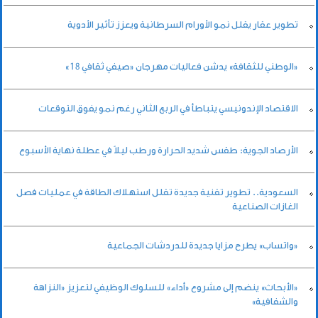
تطوير عقار يقلل نمو الأورام السرطانية ويعزز تأثير الأدوية
«الوطني للثقافة» يدشن فعاليات مهرجان «صيفي ثقافي 18»
الاقتصاد الإندونيسي يتباطأ في الربع الثاني رغم نمو يفوق التوقعات
الأرصاد الجوية: طقس شديد الحرارة ورطب ليلاً في عطلة نهاية الأسبوع
السعودية.. تطوير تقنية جديدة تقلل استهلاك الطاقة في عمليات فصل
الغازات الصناعية
«واتساب» يطرح مزايا جديدة للدردشات الجماعية
«الأبحاث» ينضم إلى مشروع «أداء» للسلوك الوظيفي لتعزيز «النزاهة
والشفافية»