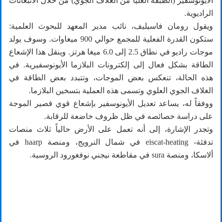
الأيونوسفير (الطبقة العليا من الغلاف الجوي) من خلال الانبعاثات
الراديوية.
ويقول رومان فاسيليف، نائب مدير المعهد للبحوث العلمية:
ستكون القدرة الفعلية للمجمع حوالي 900 ميغاوات. وسوف يولد
موجات راديو في نطاق 2.5 إلى 6.0 ميغا هرتز. وينقل هذا الإشعاع
الطاقة بشكل فعال إلى إلكترونات البلازما الأيونوسفيرية. في
هذه الحالة، تنعكس بعض الموجات، وتتبدد بعض الطاقة في
الغلاف الجوي العلوي وتسمى هذه العملية بتسخين البلازما.
ووفقاً له، يساعد تعديل الأيونوسفير بإشعاع قوي قصير الموجة
على دراسة خصائصه في ظل ظروف خاضعة للرقابة.
وتجدر الإشارة، إلى أنه تعمل على الأرض حالياً ثلاث منصات
تدفئة- eiscat-heating في شمال النرويج، ومنصة haarp في
ألاسكا، ومنصة sura في مقاطعة نيجني نوفغورود الروسية.