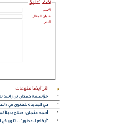
أضف تعليق
الاسم
عنوان المقال
النص
اقرأ أيضاً
منوعات
مؤسسة حمدان بن راشد تفتت
حي الجديدة للفنون في «العل
أحمد عثمان: صلاح بديلاً لميس
"أرقام للعطور" .. تنوع في