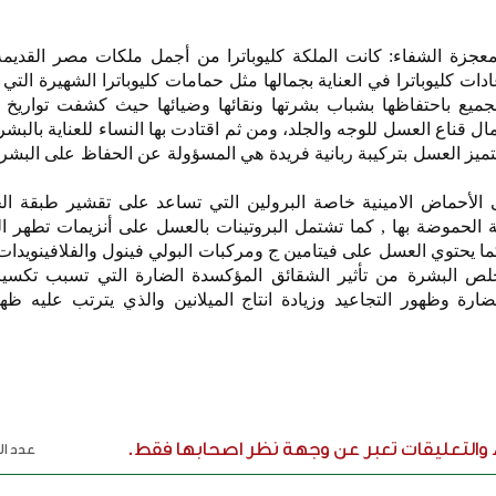
عجزة الشفاء: كانت الملكة كليوباترا من أجمل ملكات مصر القدي
دات كليوباترا في العناية بجمالها مثل حمامات كليوباترا الشهيرة التي
لجميع باحتفاظها بشباب بشرتها ونقائها وضيائها حيث كشفت تواريخ 
عمال قناع العسل للوجه والجلد، ومن ثم اقتادت بها النساء للعناية بالب
تميز العسل بتركيبة ربانية فريدة هي المسؤولة عن الحفاظ على البشرة
 الأحماض الامينية خاصة البرولين التي تساعد على تقشير طبقة الج
ة الحموضة بها , كما تشتمل البروتينات بالعسل على أنزيمات تطهر 
, كما يحتوي العسل على فيتامين ج ومركبات البولي فينول والفلافينويدا
ص البشرة من تأثير الشقائق المؤكسدة الضارة التي تسبب تكسير
ضارة وظهور التجاعيد وزيادة انتاج الميلانين والذي يترتب عليه ظ
ء والتعليقات تعبر عن وجهة نظر اصحابها فقط.
عدد الر