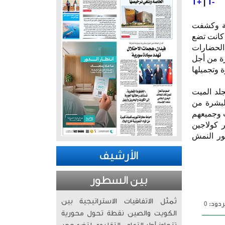
T+
|
T-
مة وكشفت
 كانت تضع
الحضارات
شرة من أجل
 وتجميلها
لد الميت
البشرة من
ت وجميعهم
 كولاجين
هور النمش
الأرشيف
بين السطور
تُمثّل الاتفاقيات الاستراتيجية بين
دود: 0
الكويت والصين نقطة تحول محورية