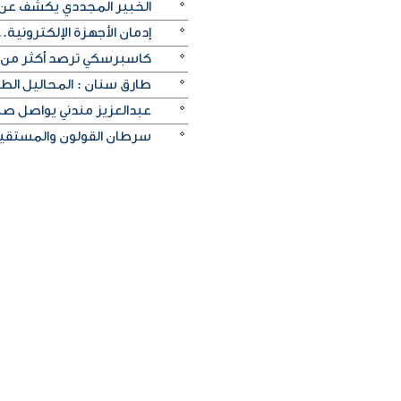
الخبير المجددي يكشف عن 
إدمان الأجهزة الإلكترونية.
كاسبرسكي ترصد أكثر من 336 موقعاً إلكترونياً مزيفاً ينتحل الموقع الرسمي لكأس العال
طارق سنان : المحاليل الط
عبدالعزيز مندني يواصل صن
سرطان القولون والمستقيم 