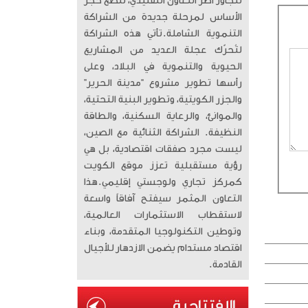
تتجاوز أطر التعاون التقليدي، لتضع حجر
الأساس لمرحلة جديدة من الشراكة
التنموية الشاملة. ​تأتي هذه الشراكة
لتُحرّك عجلة العديد من المشاريع
الحيوية والتنموية في البلاد، وعلى
رأسها تطوير مشروع “مدينة الحرير”
والجزر الكويتية، وتطوير البنية التحتية،
والموانئ، والرعاية السكنية، والطاقة
النظيفة. الشراكة الثنائية مع الصين،
ليست مجرد صفقات اقتصادية، بل هي
رؤية مستقبلية تعزز موقع الكويت
كمركز تجاري ولوجستي إقليمي. ​هذا
التعاون المثمر سيفتح آفاقاً واسعة
لاستقطاب الاستثمارات العالمية،
وتوطين التكنولوجيا المتقدمة، وبناء
اقتصاد مستدام يضمن الازدهار للأجيال
القادمة.