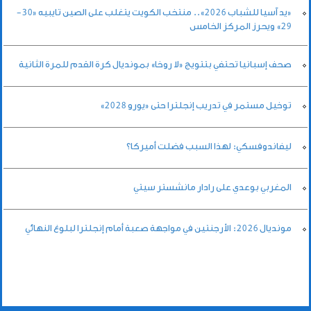
«يد آسيا للشباب 2026».. منتخب الكويت يتغلب على الصين تايبيه «30-
29» ويحرز المركز الخامس
صحف إسبانيا تحتفي بتتويج «لا روخا» بمونديال كرة القدم للمرة الثانية
توخيل مستمر في تدريب إنجلترا حتى «يورو 2028»
ليفاندوفسكي: لهذا السبب فضلت أميركا؟
المغربي بوعدي على رادار مانشستر سيتي
مونديال 2026: الأرجنتين في مواجهة صعبة أمام إنجلترا لبلوغ النهائي