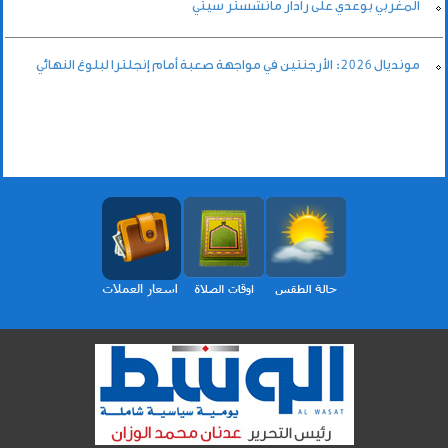
المغربي بوعدي على رادار مانشستر سيتي
مونديال 2026: الأرجنتين في مواجهة صعبة أمام إنجلترا لبلوغ النهائي