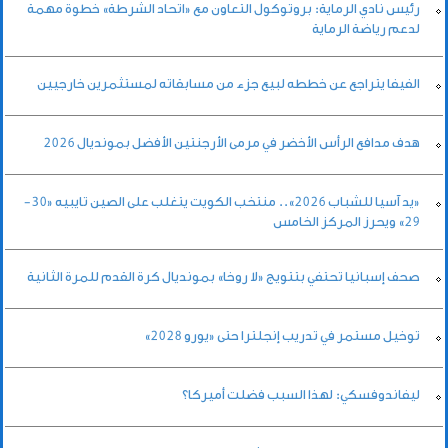
رئيس نادي الرماية: بروتوكول التعاون مع «اتحاد الشرطة» خطوة مهمة
لدعم رياضة الرماية
الفيفا يتراجع عن خططه لبيع جزء من مسابقاته لمستثمرين خارجيين
هدف مدافع الرأس الأخضر في مرمى الأرجنتين الأفضل بمونديال 2026
«يد آسيا للشباب 2026».. منتخب الكويت يتغلب على الصين تايبيه «30-
29» ويحرز المركز الخامس
صحف إسبانيا تحتفي بتتويج «لا روخا» بمونديال كرة القدم للمرة الثانية
توخيل مستمر في تدريب إنجلترا حتى «يورو 2028»
ليفاندوفسكي: لهذا السبب فضلت أميركا؟