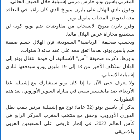
المغربي ياسين بونو حارس مرمى إشبيلية خلال الصيف الحالي.
وتفوق نادي الهلال على بايرن ميونخ الذي كان راغبا في التعاقد
معه لتعويض المصاب مانويل نوير.
وقرر بايرن ميونخ الانسحاب من مفاوضات ضم بونو، كونه لن
يستطيع مجاراة عرض الهلال ماليا.
وبحسب صحيفة "الرياضية" السعودية، فإن الهلال حسم صفقة
ضم ياسين بونو، بعدما اتفق معه على عقد مدته 3 سنوات.
بدورها، ذكرت صحيفة "آس" الإسبانية، أن قيمة انتقال بونو إلى
الهلال ستكلف الأخير من 18 إلى 19 مليون يورو سيدفعها لنادي
إشبيلية الإسباني.
ولا يعرف حتى الآن ما إذا كان بونو سيشارك مع إشبيلية غدا
الأربعاء، ضد مانشستر سيتي في مباراة السوبر الأوروبي، بعد هذه
التطورات.
يذكر أن ياسين بونو (32 عاما) توج مع إشبيلية مرتين بلقب بطل
الدوري الأوروبي، وحقق مع منتخب المغرب المركز الرابع في
كأس العالم 2022، في إنجاز تاريخي على الصعيدين العربي
والإفريقي.