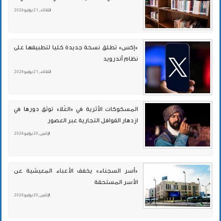
الثلاثاء , 21 يوليو 2026
«إكس» تطلق نسخة جديدة كليا لتطبيقها على
نظام أندرويد
الثلاثاء , 21 يوليو 2026
المسكوكات الأثرية في «العُلا» توثق دورها في
ازدهار القوافل التجارية عبر العصور
الإثنين , 20 يوليو 2026
«أسر السجناء» يخفف الأعباء المعيشية عن
الأسر المستحقة
الإثنين , 20 يوليو 2026