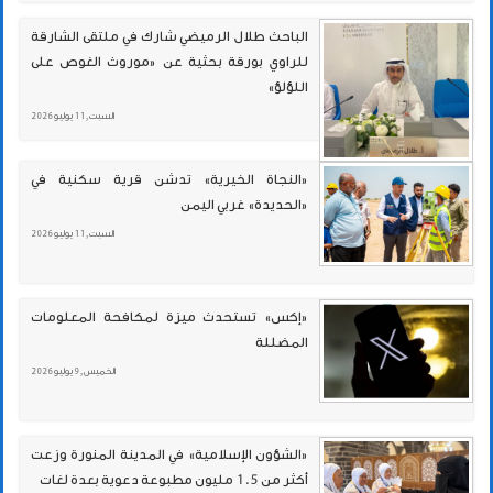
الباحث طلال الرميضي شارك في ملتقى الشارقة
للراوي بورقة بحثية عن «موروث الغوص على
اللؤلؤ»
السبت , 11 يوليو 2026
«النجاة الخيرية» تدشن قرية سكنية في
«الحديدة» غربي اليمن
السبت , 11 يوليو 2026
«إكس» تستحدث ميزة لمكافحة المعلومات
المضللة
الخميس , 9 يوليو 2026
«الشؤون الإسلامية» في المدينة المنورة وزعت
أكثر من 1.5 مليون مطبوعة دعوية بعدة لغات