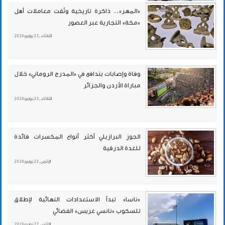
«المهر».. ذاكرة تاريخية وثّقت معاملات أهل
«مكة» التجارية عبر العصور
الثلاثاء , 23 يونيو 2026
وفاة وإصابات بتدافع في «المدرج الروماني» خلال
مباراة الأردن والجزائر
الثلاثاء , 23 يونيو 2026
الجوز البرازيلي أكثر أنواع المكسرات فائدة
للغدة الدرقية
الإثنين , 22 يونيو 2026
«ناسا» تبدأ الاستعدادات النهائية لإطلاق
تلسكوب «نانسي غريس» الفضائي
الإثنين , 22 يونيو 2026