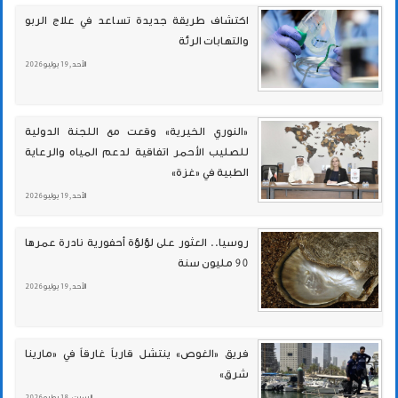
اكتشاف طريقة جديدة تساعد في علاج الربو
والتهابات الرئة
الأحد , 19 يوليو 2026
«النوري الخيرية» وقعت مع اللجنة الدولية
للصليب الأحمر اتفاقية لدعم المياه والرعاية
الطبية في «غزة»
الأحد , 19 يوليو 2026
روسيا.. العثور على لؤلؤة أحفورية نادرة عمرها
90 مليون سنة
الأحد , 19 يوليو 2026
فريق «الغوص» ينتشل قارباً غارقاً في «مارينا
شرق»
السبت , 18 يوليو 2026