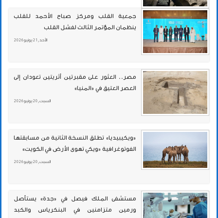
جمعية القلب ومركز صباح الأحمد للقلب
ينظمان المؤتمر الثالث لفشل القلب
الأحد , 21 يونيو 2026
مصر.. العثور على مقبرتين أثريتين تعودان إلى
العصر العتيق في «المنيا»
السبت , 20 يونيو 2026
«ويكيبيديا» تطلق النسخة الثانية من مسابقتها
الفوتوغرافية «ويكي تهوى الأرض في الكويت»
السبت , 20 يونيو 2026
مستشفى الملك فيصل في «جدة» يستأصل
ورمين متزامنين في البنكرياس والكبد