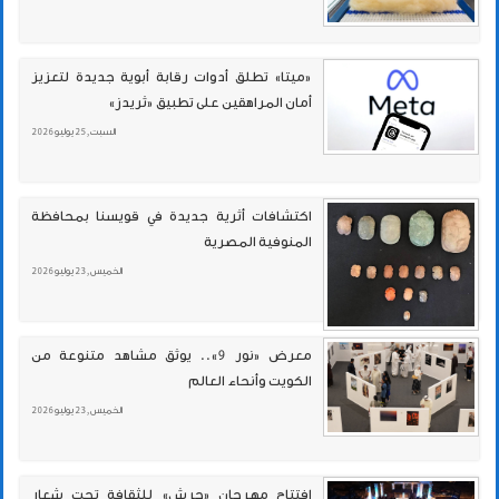
«ميتا» تطلق أدوات رقابة أبوية جديدة لتعزيز
أمان المراهقين على تطبيق «ثريدز»
السبت , 25 يوليو 2026
اكتشافات أثرية جديدة في قويسنا بمحافظة
المنوفية المصرية
الخميس , 23 يوليو 2026
معرض «نور 9».. يوثق مشاهد متنوعة من
الكويت وأنحاء العالم
الخميس , 23 يوليو 2026
افتتاح مهرجان «جرش» للثقافة تحت شعار