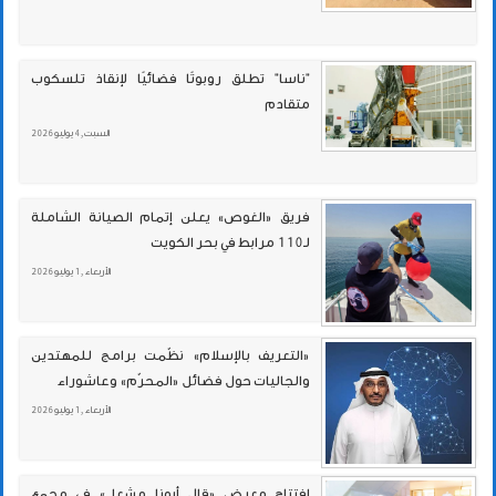
"ناسا" تطلق روبوتًا فضائيًا لإنقاذ تلسكوب
متقادم
السبت , 4 يوليو 2026
فريق «الغوص» يعلن إتمام الصيانة الشاملة
لـ110 مرابط في بحر الكويت
الأربعاء , 1 يوليو 2026
«التعريف بالإسلام» نظّمت برامج للمهتدين
والجاليات حول فضائل «المحرّم» وعاشوراء
الأربعاء , 1 يوليو 2026
افتتاح معرض «قال أبونا مشعل» في مجمع