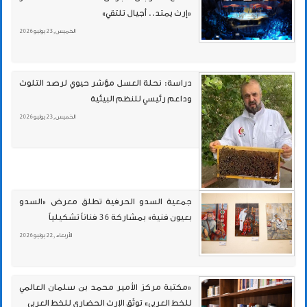
«إرث يمتد.. أجيال تلتقي»
الخميس , 23 يوليو 2026
دراسة: نحلة العسل مؤشر حيوي لرصد التلوث
وداعم رئيسي للنظم البيئية
الخميس , 23 يوليو 2026
جمعية السدو الحرفية تطلق معرض «السدو
بعيون فنية» بمشاركة 36 فناناً تشكيلياً
الأربعاء , 22 يوليو 2026
«مكتبة مركز الأمير محمد بن سلمان العالمي
للخط العربي» توثّق الإرث الحضاري للخط العربي