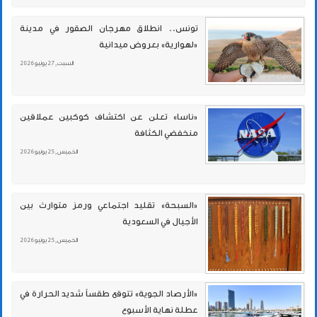
تونس.. انطلاق مهرجان الصقور في مدينة
«لهوارية» بعروض ميدانية
السبت , 27 يونيو 2026
«ناسا» تعلن عن اكتشاف كوكبين عملاقين
منخفضي الكثافة
الخميس , 25 يونيو 2026
«السبحة» تقليد اجتماعي ورمز متوارث بين
الأجيال في السعودية
الخميس , 25 يونيو 2026
«الأرصاد الجوية» تتوقع طقساً شديد الحرارة في
عطلة نهاية الأسبوع