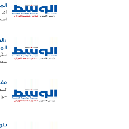
الم
أكد 
استعد
«ال
الم
تمكّ
منفصل
مفه
كشف 
«بواب
ثلو