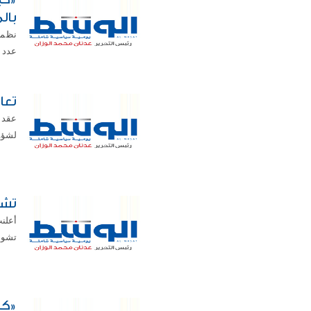
بال
نظمت
عدد م
تعا
عقد ا
لشؤون
تشو
أعلن
تشوها
«كا