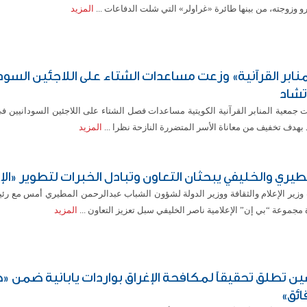
و وزوجته، من بينها طائرة «غراولر» التي شلت الدفاعات ...
المزيد
منابر القرآنية» وزعت مساعدات الشتاء على اللاجئين السود
تشاد
 جمعية المنابر القرآنية الكويتية مساعدات فصل الشتاء على اللاجئين السودانيين ف
بهدف تخفيف من معاناة الأسر المتضررة النازحة نظرا ...
المزيد
طيري والخليفي يبحثان التعاون وتبادل الخبرات لتطوير «الإ
وزير الإعلام والثقافة ووزير الدولة لشؤون الشباب عبدالرحمن المطيري أمس مع 
 مجموعة “بي إن” الإعلامية ناصر الخليفي سبل تعزيز التعاون ...
المزيد
ين تطلق تحقيقاً لمكافحة الإغراق بواردات يابانية ضمن «
ائق»