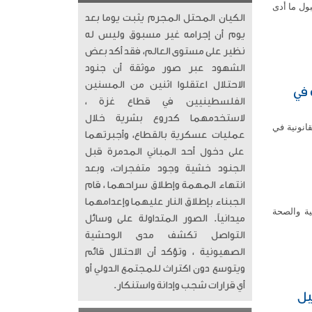
ول ما أدى
الكيان المحتل المجرم يثبت يوما بعد
يوم أن إجرامه غير مسبوق وليس له
نظير على مستوى العالم، فقد أكد بعض
الشهود عبر صور موثقة أن جنود
الاحتلال اعتقلوا اثنين من المسنين
 في
الفلسطينيين في قطاع غزة ،
لاستخدمهما كدروع بشرية خلال
قانونية في
عمليات عسكرية بالقطاع، وأجبرتهما
على دخول أحد المباني المدمرة قبل
الجنود خشية وجود متفجرات، وبعد
انتهاء المهمة وإطلاق سراحهما ، قام
الجبناء بإطلاق النار عليهما وإعدامهما
ية والصحة
ميدانياً. الصور المتداولة على وسائل
التواصل تكشف مدى الوحشية
الصهيونية ، وتؤكد أن الاحتلال قائم
ويتوسع دون اكتراث للمجتمع الدولي أو
أي قرارات شجب وإدانة واستنكار.
يل