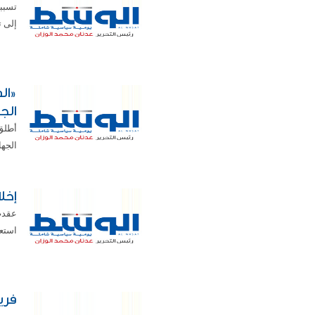
تسبب
إلى ت
«الد
الج
أطلق 
الجها
إخل
عقدت
استعد
فري