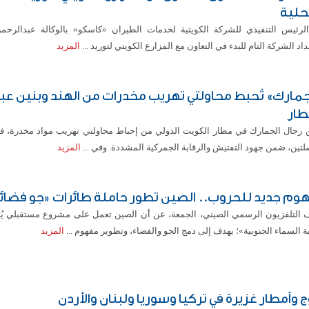
حلية
الرئيس التنفيذي للشركة الكويتية لخدمات الطيران «كاسكو» بالوكالة عبدالرحم
اد الشركة التام للبدء في التعاون مع المزارع الكويتي لتوريد ...
المزيد
جمارك» تُحبط محاولتي تهريب مخدرات من الهند وبنين عبر
طار
ن رجال الجمارك في مطار الكويت الدولي من إحباط محاولتي تهريب مواد مخدرة، ف
تين، ضمن جهود التفتيش والرقابة الجمركية المشددة. وفي ...
المزيد
وم جديد للحروب.. الصين تطور حاملة طائرات «جو فضائ
التلفزيون الرسمي الصيني، الجمعة، عن أن الصين تعمل على مشروع مستقبلي يُ
ة السماء الجنوبية»؛ يهدف إلى دمج الجو والفضاء، وتطوير مفهوم ...
المزيد
ج وأمطار غزيرة في تركيا وسوريا ولبنان والأردن