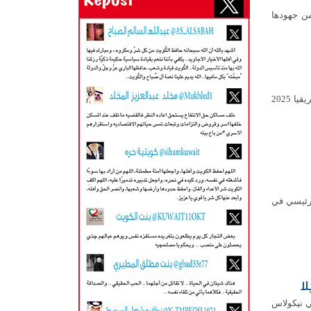
من جهودها
تحول المشجع الكونغولي ميشيل كوكا مبولادينغا إلى أحد أبرز رموز بطولة كأس أمم أفريقيا 2025
مطلاع الرئيسي في
ا
يلي نيكولاس