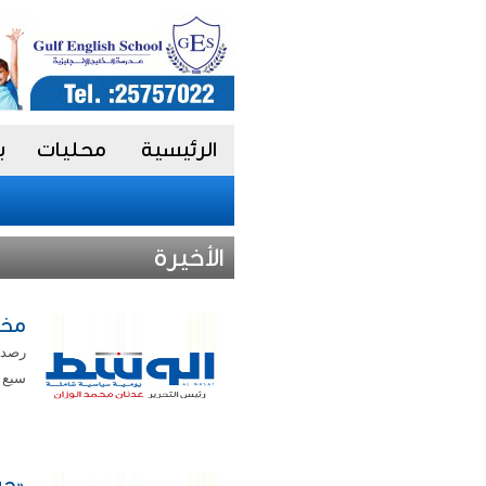
الرئيسية
محليات
ب
الأخيرة
مخا
رصدت 
سبع م
«حب