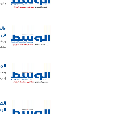
مادور
«ال
في 
وزعت
تشاد 
الم
بحث 
إدارة
الص
الرق