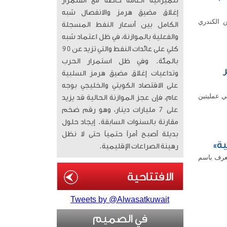
للميزانية العامة خاصة مع استمرار
إغلاق مضيق هرمز والانفصال شبه
ن الكندري
الكامل بين أسعار النفط المسجلة
والفعلية بالموازنة، في ظل اعتماد شبه
كلي على عائدات النفط والتي تزيد عن 90
بالمئة. وفي ظل استمرار الحرب
وتداعيات إغلاق مضيق هرمز السلبية
على الاقتصاد الكويتي والخليجي بوجه
ي عمليتين
عام، فإن عجز الموازنة الحالية قد يزيد
على 7 مليارات دينار، وهو رقم ضخم
مقارنة بالسنوات السابقة. إيجاد حلول
بديلة أصبح أمراً حتمياً حتى لا نظل
ية»
رهينة الصراعات الإقليمية.
عرف باسم
Tweets by @Alwasatkuwait
في الصميم