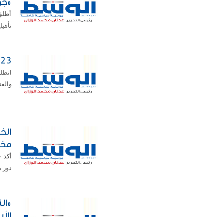
«جو
أطلق 
تأهيل
23 فناناً يشاركون في ملتقى الصالحية التشكيلي
انطل
والفن
الخ
مخت
أكد 
دور م
الأ