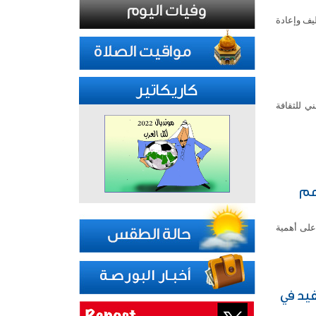
ظيف وإعادة
كاريكاتير
ي للثقافة
عم
على أهمية
 دفئاً وسلاماً على 2500 مستفيد في