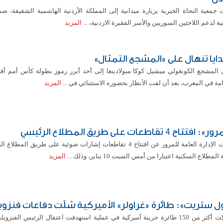
 جمعية النجاة الخيرية بزيارة ميدانية إلى المملكة الأردنية الهاشمية الشقيقة، ض
ثية لدعم اللاجئين السوريين والأسر الفقيرة الاردنية، ...
المزيد
دايا تنهال على «المشجع التمثال»
مة في المغرب، بعد أن لفت الأنظار بحضوره الاستثنائي في ...
المزيد
افتتاح 4 تقاطعات على طريق المطلاع الرئيسي
أعلنت الإدارة العامة للمرور عن افتتاح 4 تقاطعات إشارات ضوئية على طريق ال
المطلاع السكنية اعتبارا من أمس السبت 10 يناير، وذلك ...
المزيد
ل ستريت»: طائرة «غراولر» الأميركية شلّت دفاعات فنزويل
شاركت أكثر من 150 طائرة حربية أميركية في عملية استهدفت اعتقال الرئيس الفنزو