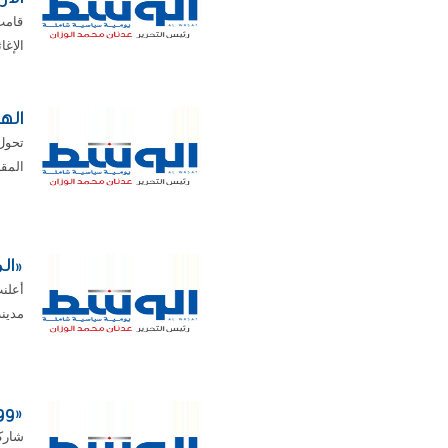
قامت
الإغا
اله
المقا
«المرور»: 
مدينة 
«وو