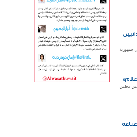
انيين
ي جمهورية
علام»
رئيس مجلس
صناعة