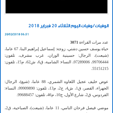
الوفيات / وفيات اليوم الثلاثاء 20 فبراير 2018
20/02/2018 06:51
عدد مرات القراءة
3071
حياة يوسف حسين دشتي، زوجة: إسماعيل إبراهيم البنا، 67 عاما،
(شيعت)، الرجال: حسينية الوزان، غرب مشرف، تلفون:
99706444، 97289006، النساء: الشامية، ق6، ش62، م15، تلفون:
55151215.
عوض خليف عجيل اللغاوه الشمري، 88 عاما، (شيع)، الرجال:
الجهراء، القصر، ق1، ش4، ج2، م13، تلفون: 99909890، النساء:
الفردوس، ق2، شارع الأول، ج10، م46، تلفون: 99688457.
موضي فيصل فرحان النامي، 11 عاما، (شيعت)، الصباحية، ق2،