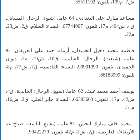
ش7، م199، تلفون: 55511192.
مساعد مبارك علي البغدادي، 64 عاما، (شيع)، الرجال: المسايل،
ق4، ش404، م17، تلفون: 67744007، النساء: السلام، ق2، ش23،
م22.
فاطمة محمد دخيل الحميدان، أرملة: حمد علي العريفان، 82
عاما، (شيعت)، الرجال: الشامية، ق10، ش19، م1، ديوان
الحميدان، تلفون: 90901090، النساء: القادسية، ق7، ش77، م8،
تلفون: 66188999.
يوسف أحمد محمد غيث، 62 عاما، (شيع)، الرجال: الخالدية، ق4،
ش42، م17، تلفون: 66383663، النساء: جابر العلي، ق2، ش16،
م51.
محمد خلف مبارك الخس، 87 عاما، (يشيع التاسعة صباح غد
الأربعاء)، العارضية، ق2، ش1، م42، تلفون: 99422279.