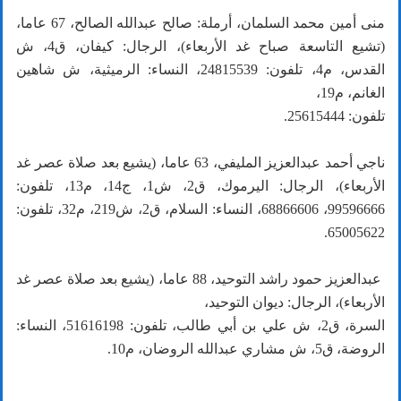
منى أمين محمد السلمان، أرملة: صالح عبدالله الصالح، 67 عاما،
(تشيع التاسعة صباح غد الأربعاء)، الرجال: كيفان، ق4، ش
القدس، م4، تلفون: 24815539، النساء: الرميثية، ش شاهين
الغانم، م19،
تلفون: 25615444.
ناجي أحمد عبدالعزيز المليفي، 63 عاما، (يشيع بعد صلاة عصر غد
الأربعاء)، الرجال: اليرموك، ق2، ش1، ج14، م13، تلفون:
99596666، 68866606، النساء: السلام، ق2، ش219، م32، تلفون:
65005622.
عبدالعزيز حمود راشد التوحيد، 88 عاما، (يشيع بعد صلاة عصر غد
الأربعاء)، الرجال: ديوان التوحيد،
السرة، ق2، ش علي بن أبي طالب، تلفون: 51616198، النساء:
الروضة، ق5، ش مشاري عبدالله الروضان، م10.