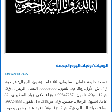
الوفيات / وفيات اليوم الجمعة
13/07/2018 09:27
• سعد خليفة خلفان السليمان، 66 عاما، (شيع)، الرجال: قرطبة،
ق4، ش الأول، ج8، م5، تلفون: 60603606، النساء: الزهراء، ق6،
ش12، م20، تلفون: 99647267.• هزاع لافي زياد المطيري، 82
عاما، (شيع)، الرجال: حطين، ق3، ش318، م1، تلفون: 99724833،
نساء: صباح السالم، ق7، ش2، ج1، م34.• فهد عبدالرحمن يعقوب