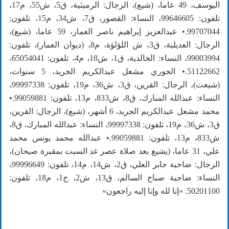
اليوسف، 49 عاما، (شيع)، الرجال: الرميثية، ق5، ش55، م17،
تلفون: 99646605، النساء: القصور، ق7، ش34، م15، تلفون:
99707044.• عبدالعزيز إبراهيم ناصر العمار، 59 عاما، (شيع)،
الرجال: العديلية، ق3، ش اللؤلؤة، م8، (ديوان العمار)، تلفون:
99003994، النساء: الخالدية، ق1، ش18، م4، تلفون: 65054041،
51122662.• الجوري مشعل عبدالكريم الجريد، 5 سنوات،
(شيعت)، الرجال: القرين، ق3، ش36، م19، تلفون: 99997338،
النساء: عبدالله المبارك، ق8، ش833، م13، تلفون: 99059881.•
محمد مشعل عبدالكريم الجريد، 6 أشهر، (شيع)، الرجال: القرين،
ق3، ش36، م19، تلفون: 99997338، النساء: عبدالله المبارك، ق8،
ش833، م13، تلفون: 99059881.• عبدالله محمد يونس محمد
علي، 31 عاما، (يشيع بعد صلاة عصر غد السبت بمقبرة صبحان)،
الرجال: ضاحية جابر العلي، ق2، ش14، م14، تلفون: 99996649،
النساء: ضاحية صباح السالم، ق13، ش2، ج1، م18، تلفون:
50201100. «إنا لله وإنا إليه راجعون»