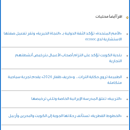
اقرأ أيضاً
محليات
«الأمم المتحدة» تؤكد الثقة الدولية بـ «النجاة الخيرية» وتقر تفعيل صفتها
الاستشارية لدى ecosoc
بلدية الكويت تؤكد على التزام أصحاب الأعمال بترخيص أنشطتهم
التجارية
الطبيعة تروي حكاية التراث.. و«خريف ظفار 2026» يقدم تجربة سياحية
متكاملة
«التربية» تغلق المدرسة الإيرانية الخاصة وتلغي ترخيصها
«الخطوط القطرية» تستأنف رحلاتها الجوية إلى الكويت والبحرين وأربيل