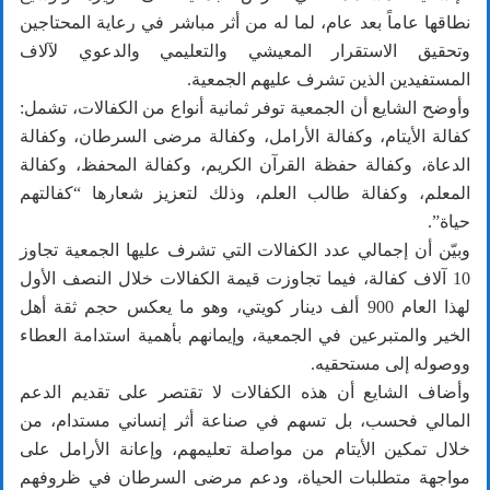
نطاقها عاماً بعد عام، لما له من أثر مباشر في رعاية المحتاجين
وتحقيق الاستقرار المعيشي والتعليمي والدعوي لآلاف
المستفيدين الذين تشرف عليهم الجمعية.
وأوضح الشايع أن الجمعية توفر ثمانية أنواع من الكفالات، تشمل:
كفالة الأيتام، وكفالة الأرامل، وكفالة مرضى السرطان، وكفالة
الدعاة، وكفالة حفظة القرآن الكريم، وكفالة المحفظ، وكفالة
المعلم، وكفالة طالب العلم، وذلك لتعزيز شعارها “كفالتهم
حياة”.
وبيّن أن إجمالي عدد الكفالات التي تشرف عليها الجمعية تجاوز
10 آلاف كفالة، فيما تجاوزت قيمة الكفالات خلال النصف الأول
لهذا العام 900 ألف دينار كويتي، وهو ما يعكس حجم ثقة أهل
الخير والمتبرعين في الجمعية، وإيمانهم بأهمية استدامة العطاء
ووصوله إلى مستحقيه.
وأضاف الشايع أن هذه الكفالات لا تقتصر على تقديم الدعم
المالي فحسب، بل تسهم في صناعة أثر إنساني مستدام، من
خلال تمكين الأيتام من مواصلة تعليمهم، وإعانة الأرامل على
مواجهة متطلبات الحياة، ودعم مرضى السرطان في ظروفهم