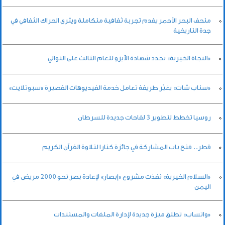
متحف البحر الأحمر يقدم تجربة ثقافية متكاملة ويثري الحراك الثقافي في
جدة التاريخية
«النجاة الخيرية» تجدد شهادة الآيزو للعام الثالث على التوالي
«سناب شات» يغيّر طريقة تعامل خدمة الفيديوهات القصيرة «سبوتلايت»
روسيا تخطط لتطوير 3 لقاحات جديدة للسرطان
قطر.. فتح باب المشاركة في جائزة كتارا لتلاوة القرآن الكريم
«السلام الخيرية» نفذت مشروع «إبصار» لإعادة بصر نحو 2000 مريض في
اليمن
«واتساب» تطلق ميزة جديدة لإدارة الملفات والمستندات