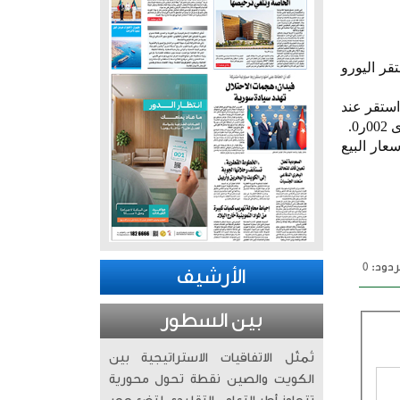
الثلاثاء عند مستوى 307ر0 دينار كما استقر اليورو
استقر عند
عار البيع
دود: 0
الأرشيف
بين السطور
تُمثّل الاتفاقيات الاستراتيجية بين
الكويت والصين نقطة تحول محورية