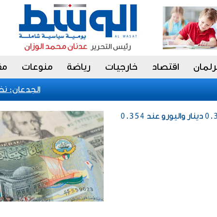
رلمان
اقتصاد
خارجيات
رياضة
منوعات
مق
الجدعان: نظام 