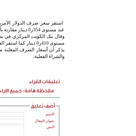
عند مستوى 354ر0 دينار مقارنة بأسعار يوم أمس.
وقال بنك الكويت المركزي في نشر
مستوى 410ر0 دينار كما استقر الفرنك السويسري عند مستوى 385ر0 دينار كذلك الين الياباني عند مستوى 002ر0.
يذكر أن أسعار الصرف المعلنة م
والشراء الفعلية.
تعليقات القراء
ملاحظة هامة: جميع الارا
أضف تعليق
الاسم
عنوان المقال
النص