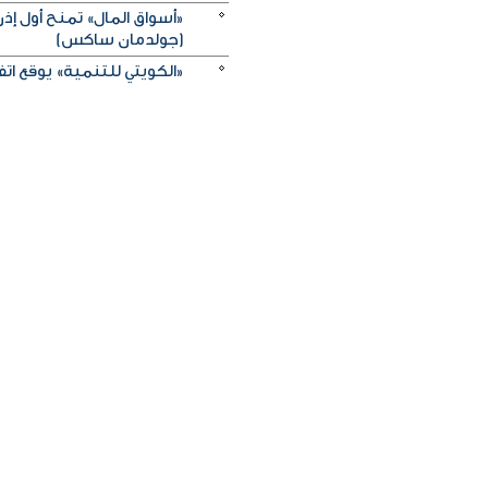
«أسواق المال» تمنح أول 
(جولدمان ساكس)
«الكويتي للتنمية» يوقع اتفاقيتي منحة بـ5 ملايين دولار لدعم الجه