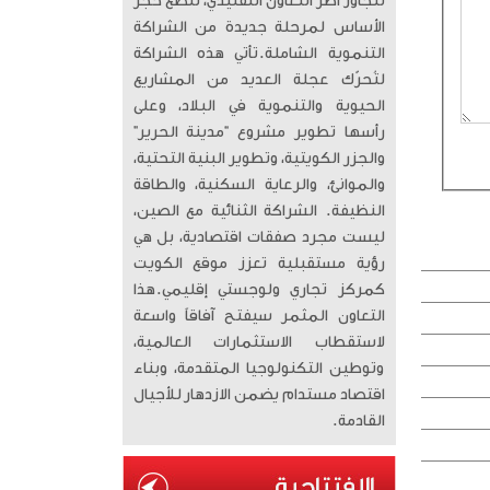
تتجاوز أطر التعاون التقليدي، لتضع حجر
الأساس لمرحلة جديدة من الشراكة
التنموية الشاملة. ​تأتي هذه الشراكة
لتُحرّك عجلة العديد من المشاريع
الحيوية والتنموية في البلاد، وعلى
رأسها تطوير مشروع “مدينة الحرير”
والجزر الكويتية، وتطوير البنية التحتية،
والموانئ، والرعاية السكنية، والطاقة
النظيفة. الشراكة الثنائية مع الصين،
ليست مجرد صفقات اقتصادية، بل هي
رؤية مستقبلية تعزز موقع الكويت
كمركز تجاري ولوجستي إقليمي. ​هذا
التعاون المثمر سيفتح آفاقاً واسعة
لاستقطاب الاستثمارات العالمية،
وتوطين التكنولوجيا المتقدمة، وبناء
اقتصاد مستدام يضمن الازدهار للأجيال
القادمة.