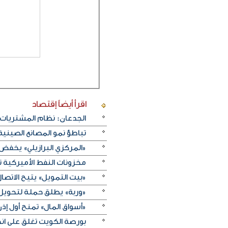
اقرأ أيضاً
إقتصاد
الجدعان: نظام المشتريات 
تباطؤ نمو المصانع الصيني
«المركزي البرازيلي» يخفض الفائدة بـ25 نقطة أسا
مخزونات النفط الأميركية تزيد 2.5 مليون برميل على عكس 
«بيت التمويل» يتيح الاتصال 
«وربة» يطلق حملة لتحويل روا
«أسواق المال» تمنح أول 
بورصة الكويت تغلق على انخفاض 