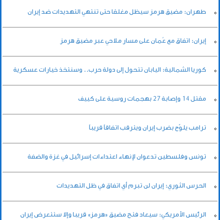
طهران: مضيق هرمز سيظل مغلقا حتى تنتهي التهديدات ضد إيران
إيران: اتفاق مع عُمان على مسار ملاحي عبر مضيق هرمز
كوريا الشمالية: اليابان تتحول إلى دولة حرب.. وسنتخذ خيارات عسكرية
مقتل 14 وإصابة ‌27 بهجمات روسية على كييف
ترامب يلوّح بضرب إيران ويترقب اتفاقاً قريباً
تونس وفلسطين تدعوان لإنهاء اعتداءات إسرائيل في غزة والضفة
الحرس الثوري: إيران لن تبرم أي اتفاق في ظل التهديدات
الرئيس الأمريكي: سيعاد فتح مضيق «هرمز» قريبا وإلا ستتعرض إيران