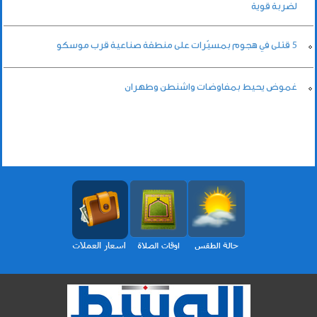
لضربة قوية
5 قتلى في هجوم بمسيّرات على منطقة صناعية قرب موسكو
غموض يحيط بمفاوضات واشنطن وطهران