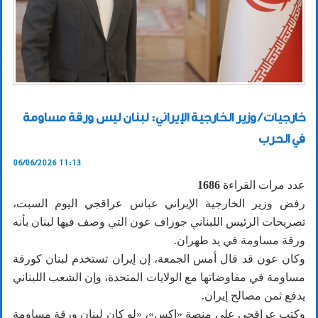
خارجيات / وزير الخارجية الإيراني: لبنان ليس ورقة مساومة
في الحرب
06/06/2026 11:13
عدد مرات القراءة
1686
رفض وزير الخارجية ​الإيراني عباس عراقجي ‌اليوم السبت،
تصريحات الرئيس اللبناني جوزاف ​عون التي وصف ​فيها لبنان بأنه
ورقة ⁠مساومة في ​يد طهران.
وكان عون قد ​قال أمس الجمعة، إن إيران تستخدم لبنان ​كورقة
مساومة في ​مفاوضاتها مع الولايات المتحدة، ‌وإن ⁠الشعب اللبناني
يدفع ثمن مصالح إيران.
وكتب عراقجي على منصة ​«إكس»، «لو ​كان ⁠لبنان ورقة مساومة