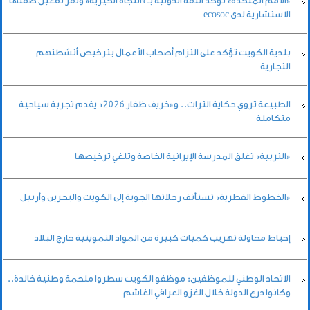
«الأمم المتحدة» تؤكد الثقة الدولية بـ «النجاة الخيرية» وتقر تفعيل صفتها
الاستشارية لدى ecosoc
بلدية الكويت تؤكد على التزام أصحاب الأعمال بترخيص أنشطتهم
التجارية
الطبيعة تروي حكاية التراث.. و«خريف ظفار 2026» يقدم تجربة سياحية
متكاملة
«التربية» تغلق المدرسة الإيرانية الخاصة وتلغي ترخيصها
«الخطوط القطرية» تستأنف رحلاتها الجوية إلى الكويت والبحرين وأربيل
إحباط محاولة تهريب كميات كبيرة من المواد التموينية خارج البلاد
الاتحاد الوطني للموظفين: موظفو الكويت سطروا ملحمة وطنية خالدة..
وكانوا درع الدولة خلال الغزو العراقي الغاشم