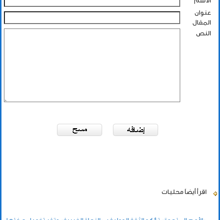
الاسم
عنوان
المقال
النص
اقرأ أيضاً
محليات