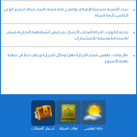
نماء الخيرية بجمعية الإصلاح تواصل رعاية منحة «الماء حياة» لتعزيز الوعي
العالمي بأزمة المياه
بلدية الكويت: التزام أصحاب الأعمال بترخيص أنشطتهم التجارية ضمان
للاستدامة وحماية للاستثمارات
«الأرصاد»: طقس شديد الحرارة نهارا ومائل للحرارة ورطب ليلا في عطلة
نهاية الأسبوع