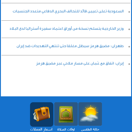
السعودية تعلن تعيين قائد للتحالف البحري الدفاعي متعدد الجنسيات
وزير الخارجية يتسلم نسخة من أوراق اعتماد سفيرة أستراليا لدى البلاد
طهران: مضيق هرمز سيظل مغلقا حتى تنتهي التهديدات ضد إيران
إيران: اتفاق مع عُمان على مسار ملاحي عبر مضيق هرمز