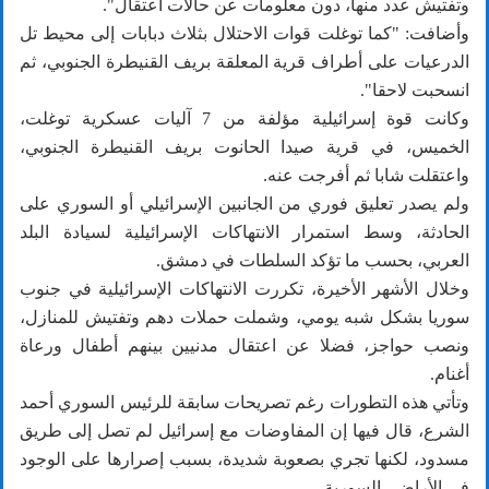
وتفتيش عدد ‏منها، دون معلومات عن حالات اعتقال"‎.‎
وأضافت: "كما توغلت قوات الاحتلال بثلاث دبابات إلى محيط تل
‏الدرعيات على أطراف قرية المعلقة بريف القنيطرة ‏الجنوبي، ثم
انسحبت لاحقا".
وكانت قوة إسرائيلية مؤلفة من 7 آليات ‏عسكرية ‏توغلت،
الخميس، في قرية صيدا ‏الحانوت بريف القنيطرة الجنوبي،
واعتقلت شابا ثم أفرجت عنه.‏
ولم يصدر تعليق فوري من الجانبين الإسرائيلي أو السوري على
الحادثة، وسط استمرار الانتهاكات الإسرائيلية لسيادة البلد
العربي، بحسب ما تؤكد السلطات في دمشق.
وخلال الأشهر الأخيرة، تكررت الانتهاكات الإسرائيلية في جنوب
سوريا بشكل شبه يومي، وشملت حملات دهم وتفتيش للمنازل،
ونصب حواجز، فضلا عن اعتقال مدنيين بينهم أطفال ورعاة
أغنام.
وتأتي هذه التطورات رغم تصريحات سابقة للرئيس السوري أحمد
الشرع، قال فيها إن المفاوضات مع إسرائيل لم تصل إلى طريق
مسدود، لكنها تجري بصعوبة شديدة، بسبب إصرارها على الوجود
في الأراضي السورية.