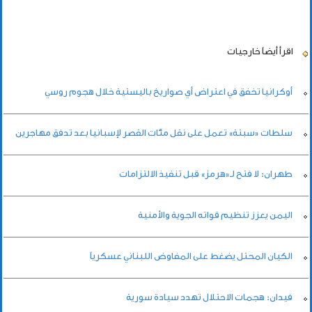
اقرأ أيضاً
خارجيات
أوكرانيا تخفق في اعتراض أي صواريخ باليستية خلال هجوم روسي
سلطات «سبتة» تعمل على نقل مئات القصر لإسبانيا بعد تدفق مهاجرين
طهران: لا فتح لـ«هرمز» قبل تنفيذ الالتزامات
اليمن يعزز تنظيم قواته الجوية والأمنية
الكيان المحتل يضغط على المفاوض اللبناني عسكرياً
فيدان: هجمات الاحتلال تهدد سيادة سورية