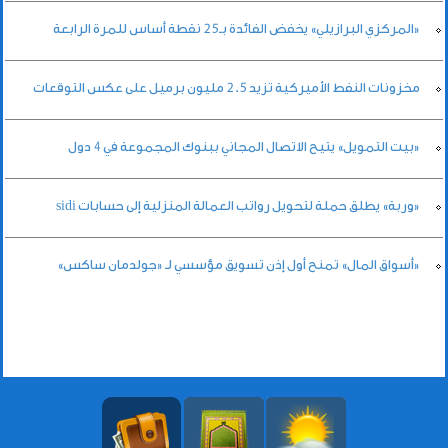
«المركزي البرازيلي» يخفض الفائدة بـ25 نقطة أساس للمرة الرابعة
مخزونات النفط الأميركية تزيد 2.5 مليون برميل على عكس التوقعات
«بيت التمويل» يتيح الاتصال المجاني ببنوك المجموعة في 4 دول
«وربة» يطلق حملة لتحويل رواتب العمالة المنزلية إلى حسابات sidi
«أسواق المال» تمنح أول إذن تسويق مؤسسي لـ «جولدمان ساكس»